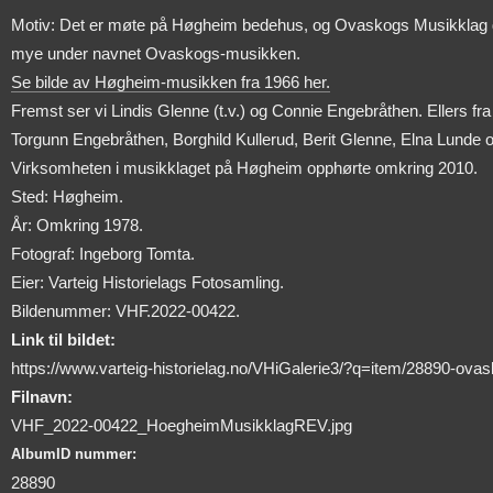
Motiv: Det er møte på Høgheim bedehus, og Ovaskogs Musikklag delt
mye under navnet Ovaskogs-musikken.
Se bilde av Høgheim-musikken fra 1966 her.
Fremst ser vi Lindis Glenne (t.v.) og Connie Engebråthen. Ellers fr
Torgunn Engebråthen, Borghild Kullerud, Berit Glenne, Elna Lunde o
Virksomheten i musikklaget på Høgheim opphørte omkring 2010.
Sted: Høgheim.
År: Omkring 1978.
Fotograf: Ingeborg Tomta.
Eier: Varteig Historielags Fotosamling.
Bildenummer: VHF.2022-00422.
Link til bildet:
https://www.varteig-historielag.no/VHiGalerie3/?q=item/28890-ov
Filnavn:
VHF_2022-00422_HoegheimMusikklagREV.jpg
AlbumID nummer:
28890