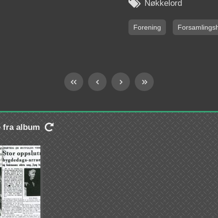

Nøkkelord
Forening
Forsamlings
e fra album
