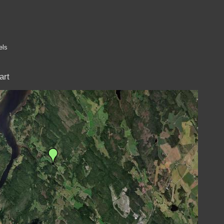
els
art