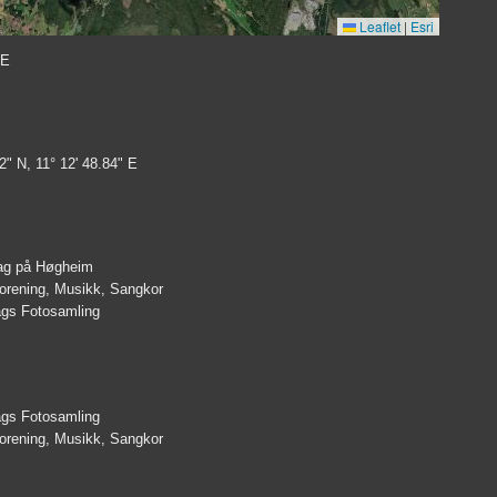
Leaflet
|
Esri
 E
2" N, 11° 12' 48.84" E
ag på Høgheim
orening, Musikk, Sangkor
lags Fotosamling
lags Fotosamling
orening, Musikk, Sangkor