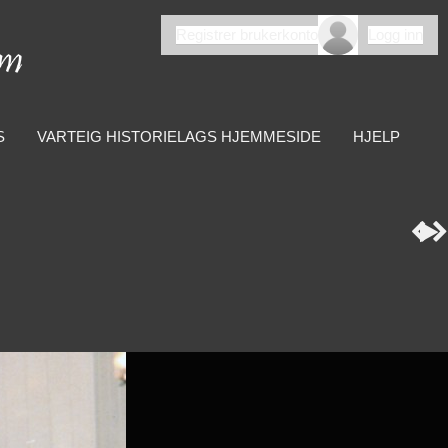
Registrer brukerkonto
Logg inn
S
VARTEIG HISTORIELAGS HJEMMESIDE
HJELP


