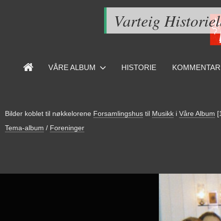
Varteig Historie
VÅRE ALBUM
HISTORIE
KOMMENTAR
Bilder koblet til nøkkelorene
Forsamlingshus
til
Musikk
i
Våre Album
[
Tema-album
/
Foreninger