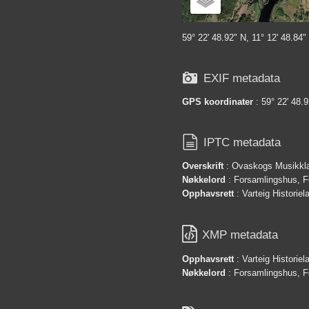
59° 22' 48.92" N, 11° 12' 48.84"

EXIF metadata
GPS koordinater
: 59° 22' 48.9

IPTC metadata
Overskrift
: Ovaskogs Musikkl
Nøkkelord
: Forsamlingshus, F
Opphavsrett
: Varteig Historie

XMP metadata
Opphavsrett
: Varteig Historie
Nøkkelord
: Forsamlingshus, F