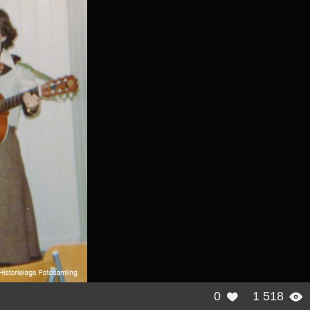
0
1 518

