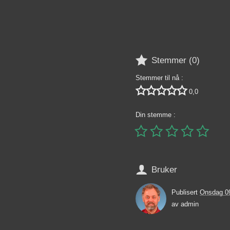

Stemmer (
0
)
Stemmer til nå :





0,0
Din stemme :






Bruker
Publisert
Onsdag 0
av
admin