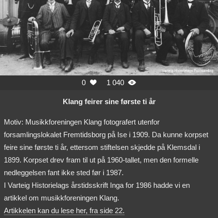
0
1 040


Klang feirer sine første ti år
Motiv: Musikkforeningen Klang fotografert utenfor
forsamlingslokalet Fremtidsborg på Ise i 1909. Da kunne korpset
feire sine første ti år, ettersom stiftelsen skjedde på Klemsdal i
1899. Korpset drev fram til ut på 1960-tallet, men den formelle
nedleggelsen fant ikke sted før i 1987.
I Varteig Historielags årstidsskrift Inga for 1986 hadde vi en
artikkel om musikkforeningen Klang.
Artikkelen kan du lese her, fra side 22.