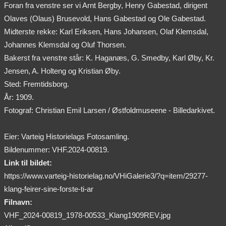
Foran fra venstre ser vi Arnt Bergby, Henry Gabestad, dirigent
Olaves (Olaus) Brusevold, Hans Gabestad og Ole Gabestad.
Midterste rekke: Karl Eriksen, Hans Johansen, Olaf Klemsdal,
Johannes Klemsdal og Oluf Thorsen.
Bakerst fra venstre står: K. Haganæs, G. Smedby, Karl Øby, Kr.
Jensen, A. Holteng og Kristian Øby.
Sted: Fremtidsborg.
År: 1909.
Fotograf: Christian Emil Larsen / Østfoldmuseene - Billedarkivet.
Eier: Varteig Historielags Fotosamling.
Bildenummer: VHF.2024-00819.
Link til bildet:
https://www.varteig-historielag.no/VHiGalerie3/?q=item/29277-
klang-feirer-sine-forste-ti-ar
Filnavn:
VHF_2024-00819_1978-00533_Klang1909REV.jpg