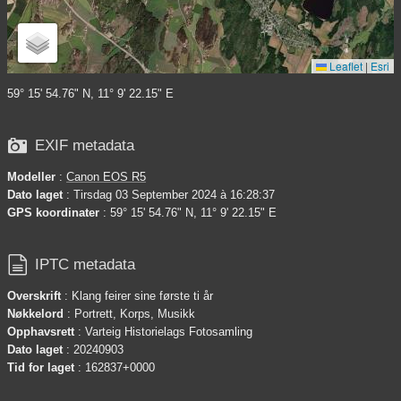
Leaflet
|
Esri
59° 15' 54.76" N, 11° 9' 22.15" E

EXIF metadata
Modeller
:
Canon EOS R5
Dato laget
: Tirsdag 03 September 2024 à 16:28:37
GPS koordinater
: 59° 15' 54.76" N, 11° 9' 22.15" E

IPTC metadata
Overskrift
: Klang feirer sine første ti år
Nøkkelord
: Portrett, Korps, Musikk
Opphavsrett
: Varteig Historielags Fotosamling
Dato laget
: 20240903
Tid for laget
: 162837+0000