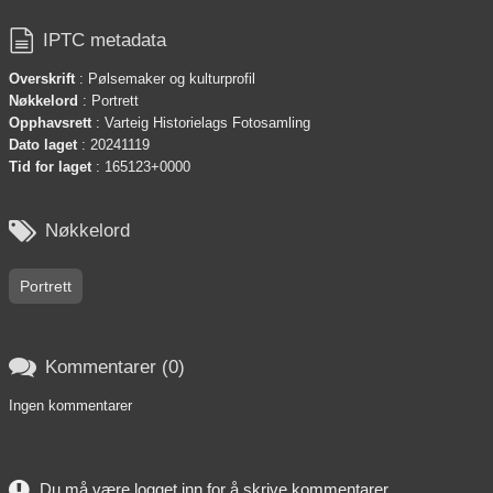

IPTC metadata
Overskrift
: Pølsemaker og kulturprofil
Nøkkelord
: Portrett
Opphavsrett
: Varteig Historielags Fotosamling
Dato laget
: 20241119
Tid for laget
: 165123+0000

Nøkkelord
Portrett

Kommentarer (0)
Ingen kommentarer
Du må være logget inn for å skrive kommentarer