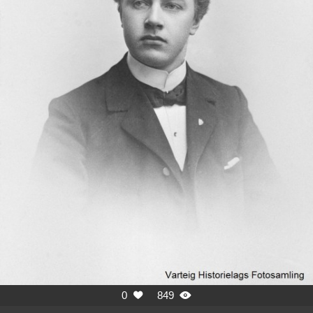
0
849

