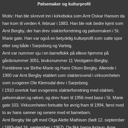
Pølsemaker og kulturprofil
Motiv: Han ble skrevet inn i kirkeboka som Arnt Oskar Hansen da
han kom til verden 4. februar i 1883. Han ble nok bedre kjent som
Arnt Bergby, der han drev slakterforretning og pølsemakeri i St.
Marie gate. Han var også en betydelig kulturprofil som satte spor
etter seg både i Sarpsborg og Varteig.
Arnt var nummer sju i en barneflokk på elleve hjemme på
gårdsnummer 3051, bruksnummer 11 Vestigærn-Bergby.
Foreldrene var Birthe-Marie og Hans Olsen Bergby. Allerede i
1900 var Arnt Bergby etablert som slaktersvend i virksomheten
som svogeren Ole Klemsdal drev i Sarpsborg.
I 1910 overtok han svogerens slakterforretning med slakteri,
pølsemakeri og røkeri, og drev fram til 1956 med base i St. Marie
gate 103. Virksomheten fortsatte for øvrig fram til 1994, først med
to av hans sønner og senere med et barnebarn.
Arnt Bergby ble gift med Olga Alette Mathisen (født 12. september
i 1883-død 16. september i 1967). De fikk barna Aslaug, Arne,