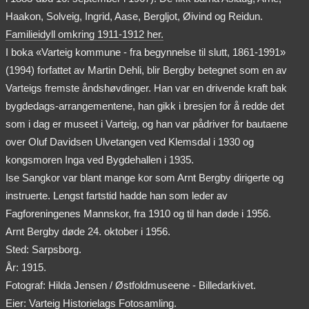
Haakon, Solveig, Ingrid, Aase, Bergljot, Øivind og Reidun.
Familieidyll omkring 1911-1912 her.
I boka «Varteig kommune - fra begynnelse til slutt, 1861-1991»
(1994) forfattet av Martin Dehli, blir Bergby betegnet som en av
Varteigs fremste åndshøvdinger. Han var en drivende kraft bak
bygdedags-arrangementene, han gikk i bresjen for å redde det
som i dag er museet i Varteig, og han var pådriver for bautaene
over Oluf Davidsen Ulvetangen ved Klemsdal i 1930 og
kongsmoren Inga ved Bygdehallen i 1935.
Ise Sangkor var blant mange kor som Arnt Bergby dirigerte og
instruerte. Lengst fartstid hadde han som leder av
Fagforeningenes Mannskor, fra 1910 og til han døde i 1956.
Arnt Bergby døde 24. oktober i 1956.
Sted: Sarpsborg.
År: 1915.
Fotograf: Hilda Jensen / Østfoldmuseene - Billedarkivet.
Eier: Varteig Historielags Fotosamling.