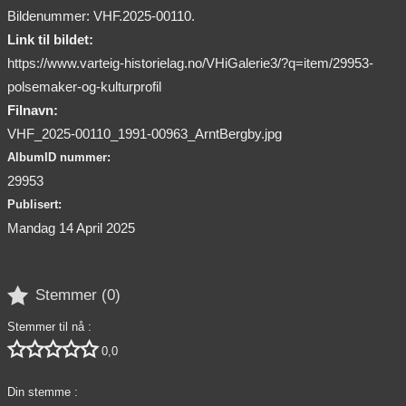
Bildenummer: VHF.2025-00110.
Link til bildet:
https://www.varteig-historielag.no/VHiGalerie3/?q=item/29953-
polsemaker-og-kulturprofil
Filnavn:
VHF_2025-00110_1991-00963_ArntBergby.jpg
AlbumID nummer:
29953
Publisert:
Mandag 14 April 2025

Stemmer (
0
)
Stemmer til nå :





0,0
Din stemme :