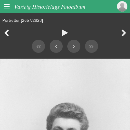

Varteig Historielags Fotoalbum
Portretter
[2657/2828]


