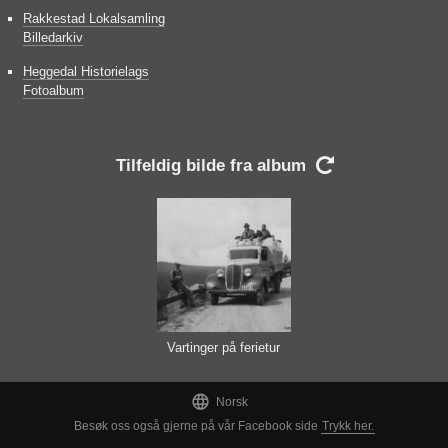
Rakkestad Lokalsamling
Billedarkiv
Heggedal Historielags
Fotoalbum
Tilfeldig bilde fra album

Vartinger på ferietur

Norsk
Besøk oss også gjerne på vår Facebook side
Trykk her.