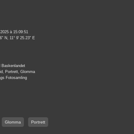
 2025 à 15:09:51
6" N, 11° 9' 25.23" E
 Baskenlandet
id, Portrett, Glomma
lags Fotosamling
Glomma
Portrett