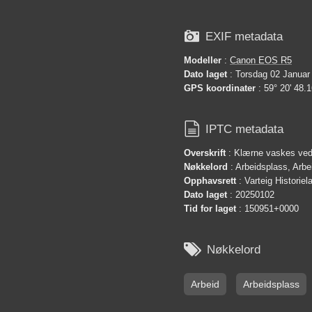

EXIF metadata
Modeller
:
Canon EOS R5
Dato laget
: Torsdag 02 Januar
GPS koordinater
: 59° 20' 48.1

IPTC metadata
Overskrift
: Klærne vaskes ved
Nøkkelord
: Arbeidsplass, Arbe
Opphavsrett
: Varteig Historie
Dato laget
: 20250102
Tid for laget
: 150951+0000

Nøkkelord
Arbeid
Arbeidsplass