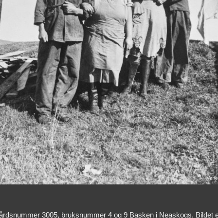
gårdsnummer 3005, bruksnummer 4 og 9 Basken i Neaskogs. Bildet er tr