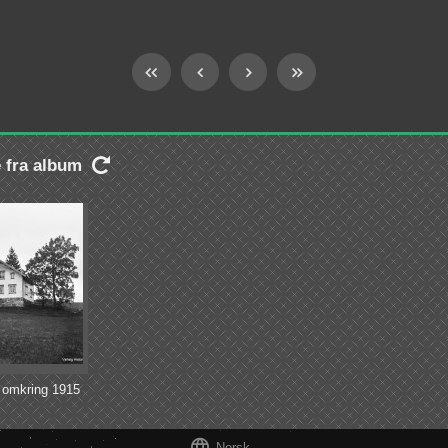
e fra album

 omkring 1915

Norsk