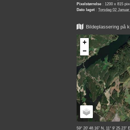
Pixelstørrelse
: 1200 x 815 pix
Dato laget
:
Torsdag 02 Januar

Bildeplassering på k
+
−
59° 20' 48.16" N, 11° 9' 25.23" 