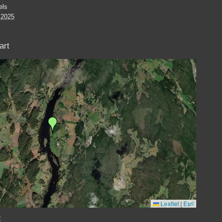
els
 2025
art
Leaflet
|
Esri
E