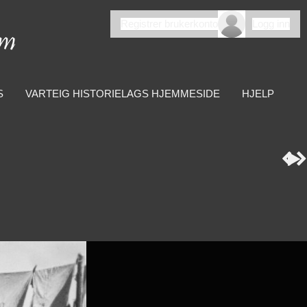
Registrer brukerkonto
Logg inn
S
VARTEIG HISTORIELAGS HJEMMESIDE
HJELP


