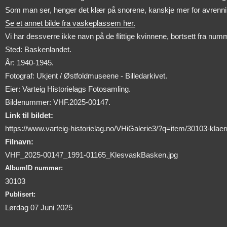
Som man ser, henger det klær på snorene, kanskje mer for avrenning
Se et annet bilde fra vaskeplassem her.
Vi har dessverre ikke navn på de flittige kvinnene, bortsett fra nu
Sted: Baskenlandet.
År: 1940-1945.
Fotograf: Ukjent / Østfoldmuseene - Billedarkivet.
Eier: Varteig Historielags Fotosamling.
Bildenummer: VHF.2025-00147.
Link til bildet:
https://www.varteig-historielag.no/VHiGalerie3/?q=item/30103-kla
Filnavn:
VHF_2025-00147_1991-01165_KlesvaskBasken.jpg
AlbumID nummer:
30103
Publisert:
Lørdag 07 Juni 2025