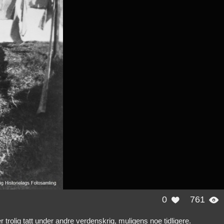
0
761


olig tatt under andre verdenskrig, muligens noe tidligere.