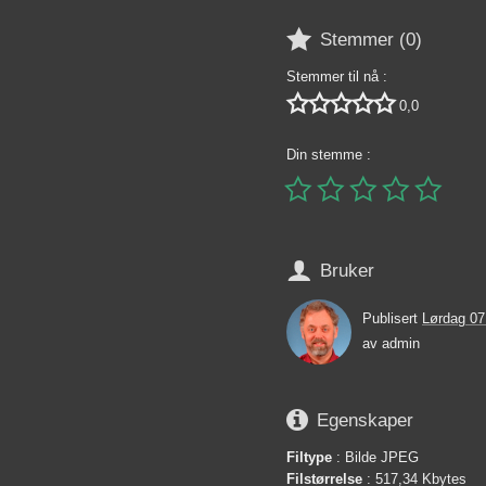

Stemmer (
0
)
Stemmer til nå :





0,0
Din stemme :






Bruker
Publisert
Lørdag 07
av
admin

Egenskaper
Filtype
: Bilde JPEG
Filstørrelse
: 517,34 Kbytes