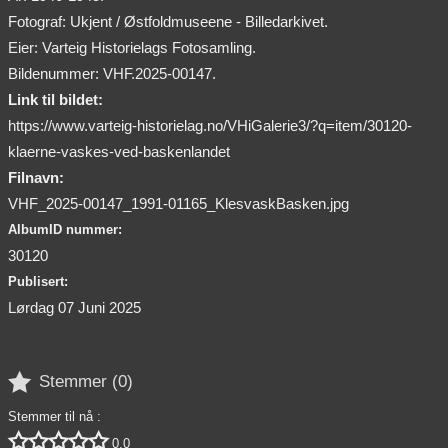
Fotograf: Ukjent / Østfoldmuseene - Billedarkivet.
Eier: Varteig Historielags Fotosamling.
Bildenummer: VHF.2025-00147.
Link til bildet:
https://www.varteig-historielag.no/VHiGalerie3/?q=item/30120-
klaerne-vaskes-ved-baskenlandet
Filnavn:
VHF_2025-00147_1991-01165_KlesvaskBasken.jpg
AlbumID nummer:
30120
Publisert:
Lørdag 07 Juni 2025

Stemmer (
0
)
Stemmer til nå :





0,0