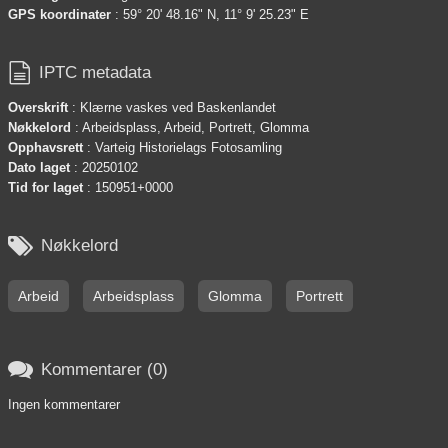
GPS koordinater
: 59° 20' 48.16" N, 11° 9' 25.23" E

IPTC metadata
Overskrift
: Klærne vaskes ved Baskenlandet
Nøkkelord
: Arbeidsplass, Arbeid, Portrett, Glomma
Opphavsrett
: Varteig Historielags Fotosamling
Dato laget
: 20250102
Tid for laget
: 150951+0000

Nøkkelord
Arbeid
Arbeidsplass
Glomma
Portrett

Kommentarer (0)
Ingen kommentarer