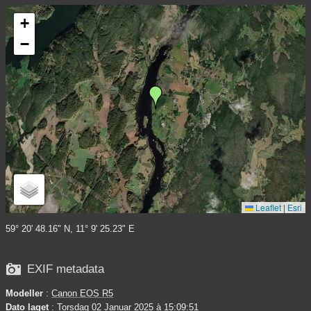
+
−
Leaflet
|
Esri
59° 20' 48.16" N, 11° 9' 25.23" E

EXIF metadata
Modeller
:
Canon EOS R5
Dato laget
: Torsdag 02 Januar 2025 à 15:09:51