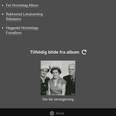
Fet Historielag Album
Rakkestad Lokalsamling
Billedarkiv
Heggedal Historielags
Fotoalbum
Tilfeldig bilde fra album

Det ble lærergjerning
på alle tre

Norsk