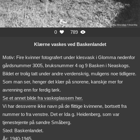
0
789


Klærne vaskes ved Baskenlandet
Motiv: Fire kvinner fotografert under klesvask i Glomma nedenfor
gårdsnummer 3005, bruksnummer 4 og 9 Basken i Neaskogs.
Bildet er trolig tatt under andre verdenskrig, muligens noe tidligere.
Som man ser, henger det klær på snorene, kanskje mer for
avrenning enn for ferdig tørk.
Se et annet bilde fra vaskeplassem her.
Vi har dessverre ikke navn på de flittige kvinnene, bortsett fra
nummer to fra venstre. Det er Ida g. Heidenberg, som var
tjenestejente på søndre Småberg.
Sted: Baskenlandet.
År: 1940-1945.