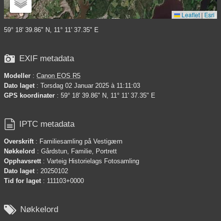
Leaflet
|
Esri
59° 18' 39.86" N, 11° 11' 37.35" E

EXIF metadata
Modeller
:
Canon EOS R5
Dato laget
: Torsdag 02 Januar 2025 à 11:11:03
GPS koordinater
: 59° 18' 39.86" N, 11° 11' 37.35" E

IPTC metadata
Overskrift
: Familiesamling på Vestigærn
Nøkkelord
: Gårdstun, Familie, Portrett
Opphavsrett
: Varteig Historielags Fotosamling
Dato laget
: 20250102
Tid for laget
: 111103+0000

Nøkkelord