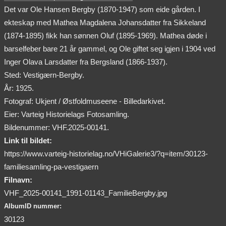
Det var Ole Hansen Bergby (1870-1947) som eide gården. I
ekteskap med Mathea Magdalena Johansdatter fra Sikkeland
(1874-1895) fikk han sønnen Oluf (1895-1969). Mathea døde i
barselfeber bare 21 år gammel, og Ole giftet seg igjen i 1904 ved
Inger Olava Larsdatter fra Bergsland (1866-1937).
Sted: Vestigærn-Bergby.
År: 1925.
Fotograf: Ukjent / Østfoldmuseene - Billedarkivet.
Eier: Varteig Historielags Fotosamling.
Bildenummer: VHF.2025-00141.
Link til bildet:
https://www.varteig-historielag.no/VHiGalerie3/?q=item/30123-
familiesamling-pa-vestigaern
Filnavn:
VHF_2025-00141_1991-01143_FamilieBergby.jpg
AlbumID nummer:
30123