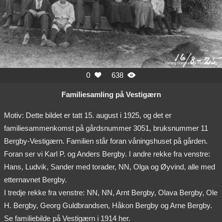
0
638


Familiesamling på Vestigærn
Motiv: Dette bildet er tatt 15. august i 1925, og det er
familiesammenkomst på gårdsnummer 3051, bruksnummer 11
Bergby-Vestigærn. Familien står foran våningshuset på gården.
Foran ser vi Karl P. og Anders Bergby. I andre rekke fra venstre:
Hans, Ludvik, Sander med torader, NN, Olga og Øyvind, alle med
etternavnet Bergby.
I tredje rekke fra venstre: NN, NN, Arnt Bergby, Olava Bergby, Ole
H. Bergby, Georg Guldbrandsen, Håkon Bergby og Arne Bergby.
Se familiebilde på Vestigærn i 1914 her.