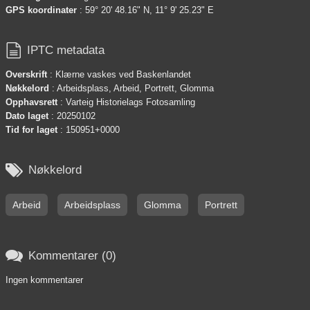
GPS koordinater
: 59° 20' 48.16" N, 11° 9' 25.23" E

IPTC metadata
Overskrift
: Klærne vaskes ved Baskenlandet
Nøkkelord
: Arbeidsplass, Arbeid, Portrett, Glomma
Opphavsrett
: Varteig Historielags Fotosamling
Dato laget
: 20250102
Tid for laget
: 150951+0000

Nøkkelord
Arbeid
Arbeidsplass
Glomma
Portrett

Kommentarer (0)
Ingen kommentarer