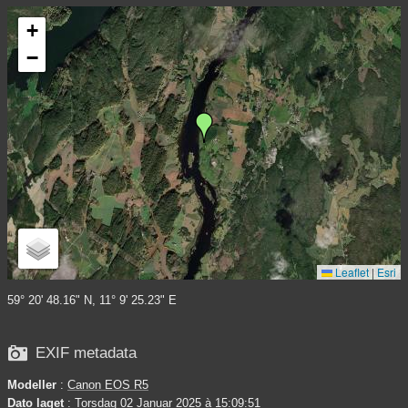
+
−
Leaflet
|
Esri
59° 20' 48.16" N, 11° 9' 25.23" E

EXIF metadata
Modeller
:
Canon EOS R5
Dato laget
: Torsdag 02 Januar 2025 à 15:09:51