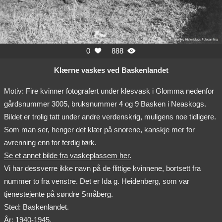
0
888


Klærne vaskes ved Baskenlandet
Motiv: Fire kvinner fotografert under klesvask i Glomma nedenfor
gårdsnummer 3005, bruksnummer 4 og 9 Basken i Neaskogs.
Bildet er trolig tatt under andre verdenskrig, muligens noe tidligere.
Som man ser, henger det klær på snorene, kanskje mer for
avrenning enn for ferdig tørk.
Se et annet bilde fra vaskeplassem her.
Vi har dessverre ikke navn på de flittige kvinnene, bortsett fra
nummer to fra venstre. Det er Ida g. Heidenberg, som var
tjenestejente på søndre Småberg.
Sted: Baskenlandet.
År: 1940-1945.