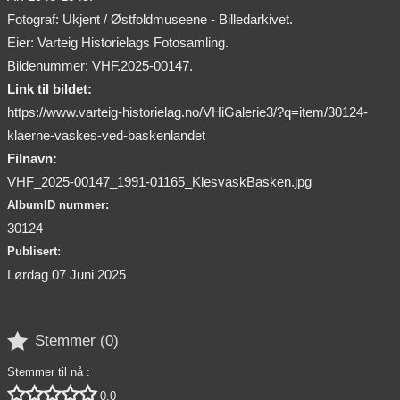
Fotograf: Ukjent / Østfoldmuseene - Billedarkivet.
Eier: Varteig Historielags Fotosamling.
Bildenummer: VHF.2025-00147.
Link til bildet:
https://www.varteig-historielag.no/VHiGalerie3/?q=item/30124-
klaerne-vaskes-ved-baskenlandet
Filnavn:
VHF_2025-00147_1991-01165_KlesvaskBasken.jpg
AlbumID nummer:
30124
Publisert:
Lørdag 07 Juni 2025

Stemmer (
0
)
Stemmer til nå :





0,0