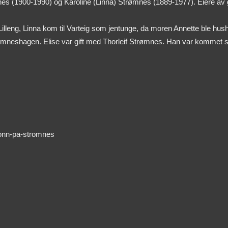
es (1900-1990) og Karoline (Linna) Strømnes (1889-1977). Eiere av g
 Lilleng, Linna kom til Varteig som jentunge, da moren Annette ble 
 Strømneshagen. Elise var gift med Thorleif Strømnes. Han var kommet
ronn-pa-stromnes