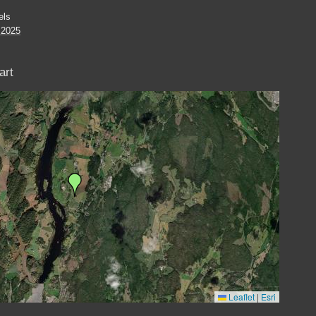
els
 2025
art
Leaflet
|
Esri