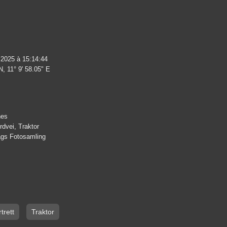
 2025 à 15:14:44
N, 11° 9' 58.05" E
nes
rdvei, Traktor
lags Fotosamling
trett
Traktor