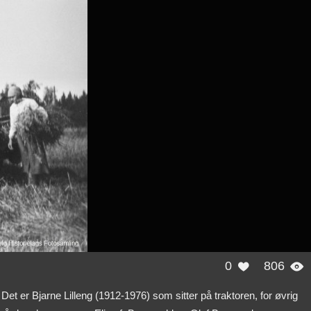
0
806


et er Bjarne Lilleng (1912-1976) som sitter på traktoren, for øvrig