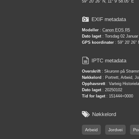
59° 20' 26" N, 11° 9' 58.05" E

EXIF metadata
Modeller
:
Canon EOS R5
Dato laget
: Torsdag 02 Januar
GPS koordinater
: 59° 20' 26" 

IPTC metadata
Overskrift
: Skuronn på Strøm
Nøkkelord
: Portrett, Arbeid, Jo
Opphavsrett
: Varteig Historie
Dato laget
: 20250102
Tid for laget
: 151444+0000

Nøkkelord
Arbeid
Jordvei
Por