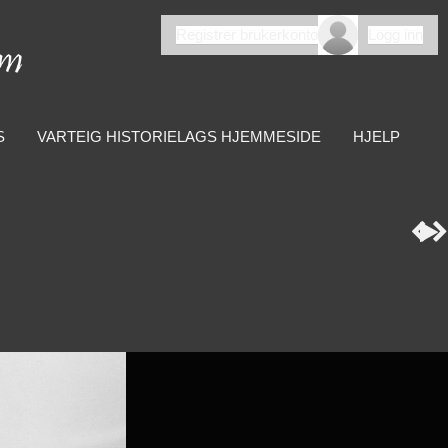
Registrer brukerkonto
Logg inn
S
VARTEIG HISTORIELAGS HJEMMESIDE
HJELP


