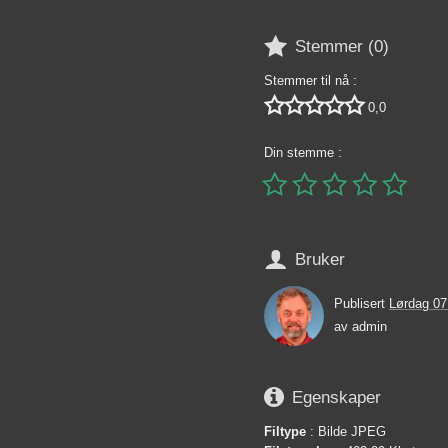

Stemmer (
0
)
Stemmer til nå :





0,0
Din stemme :






Bruker
Publisert
Lørdag 07
av
admin

Egenskaper
Filtype
: Bilde JPEG