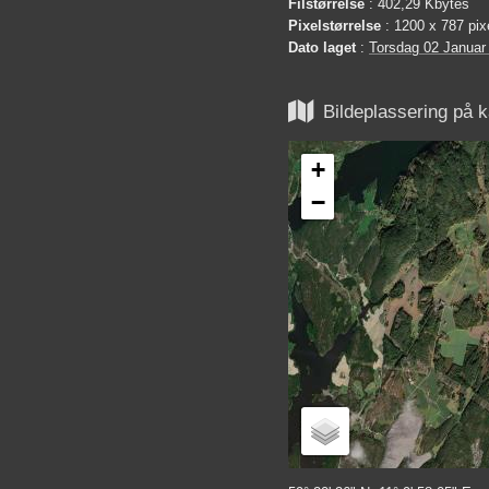
Filstørrelse
: 402,29 Kbytes
Pixelstørrelse
: 1200 x 787 pix
Dato laget
:
Torsdag 02 Januar

Bildeplassering på k
+
−