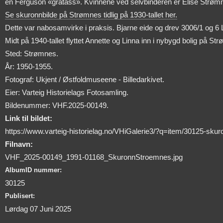
en Ferguson «gråtass». Kvinnene ved selvbinderen er Elise Strømn
Se skuronnbilde på Strømnes tidlig på 1930-tallet her.
Dette var nabosamvirke i praksis. Bjarne eide og drev 3006/1 og 6
Midt på 1940-tallet flyttet Annette og Linna inn i nybygd bolig på
Sted: Strømnes.
År: 1950-1955.
Fotograf: Ukjent / Østfoldmuseene - Billedarkivet.
Eier: Varteig Historielags Fotosamling.
Bildenummer: VHF.2025-00149.
Link til bildet:
https://www.varteig-historielag.no/VHiGalerie3/?q=item/30125-sku
Filnavn:
VHF_2025-00149_1991-01168_SkuronnStroemnes.jpg
AlbumID nummer:
30125
Publisert:
Lørdag 07 Juni 2025