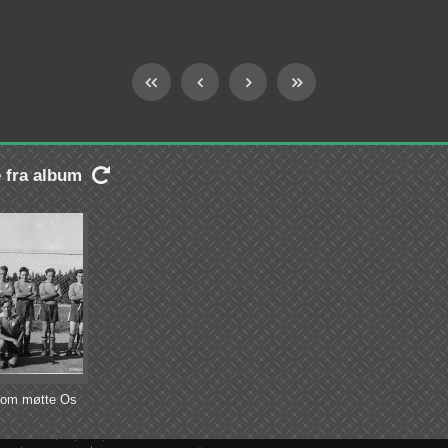
e fra album

som møtte Os