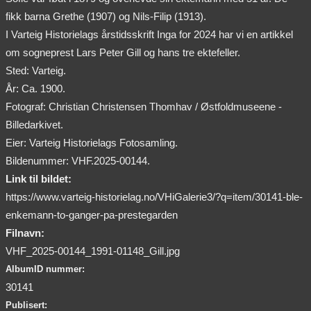
fikk barna Grethe (1907) og Nils-Filip (1913).
I Varteig Historielags årstidsskrift Inga for 2024 har vi en artikkel
om sogneprest Lars Peter Gill og hans tre ektefeller.
Sted: Varteig.
År: Ca. 1900.
Fotograf: Christian Christensen Thomhav / Østfoldmuseene -
Billedarkivet.
Eier: Varteig Historielags Fotosamling.
Bildenummer: VHF.2025-00144.
Link til bildet:
https://www.varteig-historielag.no/VHiGalerie3/?q=item/30141-ble-
enkemann-to-ganger-pa-prestegarden
Filnavn:
VHF_2025-00144_1991-01148_Gill.jpg
AlbumID nummer:
30141
Publisert: