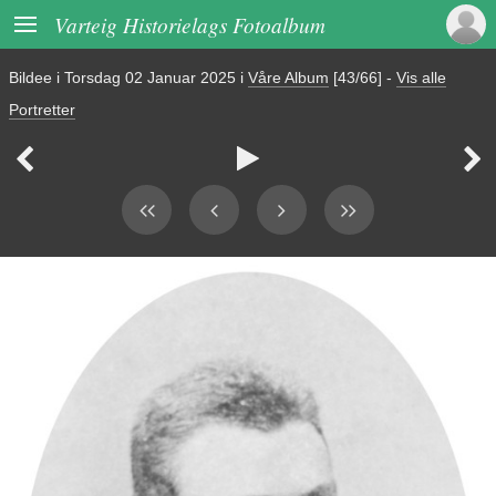

Varteig Historielags Fotoalbum
Bildee i
Torsdag 02 Januar 2025
i
Våre Album
[43/66]
-
Vis alle
Portretter


