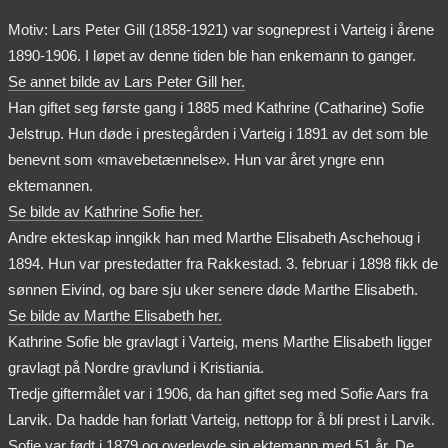
Motiv: Lars Peter Gill (1858-1921) var sogneprest i Varteig i årene
1890-1906. I løpet av denne tiden ble han enkemann to ganger.
Se annet bilde av Lars Peter Gill her.
Han giftet seg første gang i 1885 med Kathrine (Catharine) Sofie
Jelstrup. Hun døde i prestegården i Varteig i 1891 av det som ble
benevnt som «mavebetænnelse». Hun var året yngre enn
ektemannen.
Se bilde av Kathrine Sofie her.
Andre ekteskap inngikk han med Marthe Elisabeth Aschehoug i
1894. Hun var prestedatter fra Rakkestad. 3. februar i 1898 fikk de
sønnen Eivind, og bare sju uker senere døde Marthe Elisabeth.
Se bilde av Marthe Elisabeth her.
Kathrine Sofie ble gravlagt i Varteig, mens Marthe Elisabeth ligger
gravlagt på Nordre gravlund i Kristiania.
Tredje giftermålet var i 1906, da han giftet seg med Sofie Aars fra
Larvik. Da hadde han forlatt Varteig, nettopp for å bli prest i Larvik.
Sofie var født i 1879 og overlevde sin ektemann med 51 år. De