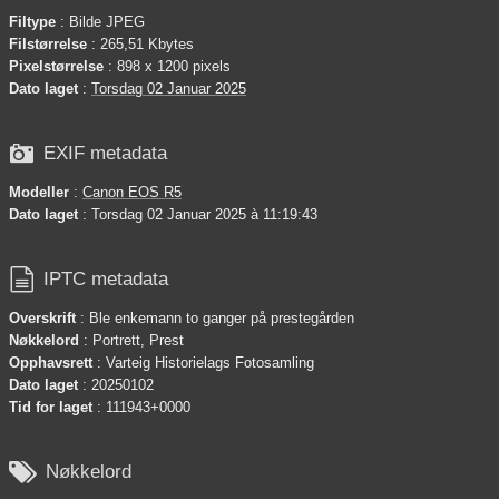
Filtype
: Bilde JPEG
Filstørrelse
: 265,51 Kbytes
Pixelstørrelse
: 898 x 1200 pixels
Dato laget
:
Torsdag 02 Januar 2025

EXIF metadata
Modeller
:
Canon EOS R5
Dato laget
: Torsdag 02 Januar 2025 à 11:19:43

IPTC metadata
Overskrift
: Ble enkemann to ganger på prestegården
Nøkkelord
: Portrett, Prest
Opphavsrett
: Varteig Historielags Fotosamling
Dato laget
: 20250102
Tid for laget
: 111943+0000

Nøkkelord