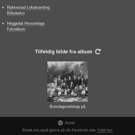
Rakkestad Lokalsamling
Billedarkiv
Heggedal Historielags
Fotoalbum
Tilfeldig bilde fra album

Bursdagsselskap på
Berget

Norsk
Besøk oss også gjerne på vår Facebook side
Trykk her.