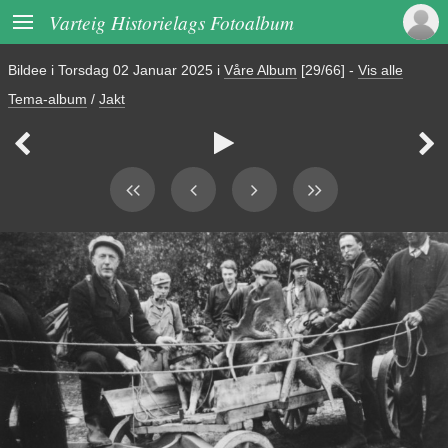

Varteig Historielags Fotoalbum
Bildee i
Torsdag 02 Januar 2025
i
Våre Album
[29/66]
-
Vis alle
Tema-album
/
Jakt


