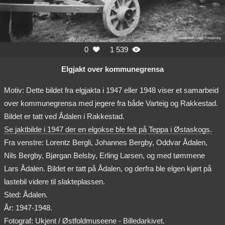
0
1 539


Elgjakt over kommunegrensa
Motiv: Dette bildet fra elgjakta i 1947 eller 1948 viser et samarbeid
over kommunegrensa med jegere fra både Varteig og Rakkestad.
Bildet er tatt ved Ådalen i Rakkestad.
Se jaktbilde i 1947 der en elgokse ble felt på Teppa i Østaskogs.
Fra venstre: Lorentz Bergli, Johannes Bergby, Oddvar Ådalen,
Nils Bergby, Bjørgan Belsby, Erling Larsen, og med tømmene
Lars Ådalen. Bildet er tatt på Ådalen, og derfra ble elgen kjørt på
lastebil videre til slakteplassen.
Sted: Ådalen.
År: 1947-1948.
Fotograf: Ukjent / Østfoldmuseene - Billedarkivet.