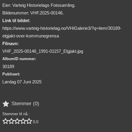
Eier: Varteig Historielags Fotosamling.
Bildenummer: VHF.2025-00146.
Link til bildet:
https://www.varteig-historielag.no/VHiGalerie3/?q=item/30189-
elgjakt-over-kommunegrensa
Filnavn:
VHF_2025-00146_1991-01157_Elgjakt.jpg
AlbumID nummer:
30189
Publisert:
Lørdag 07 Juni 2025

Stemmer (
0
)
Stemmer til nå :





0,0