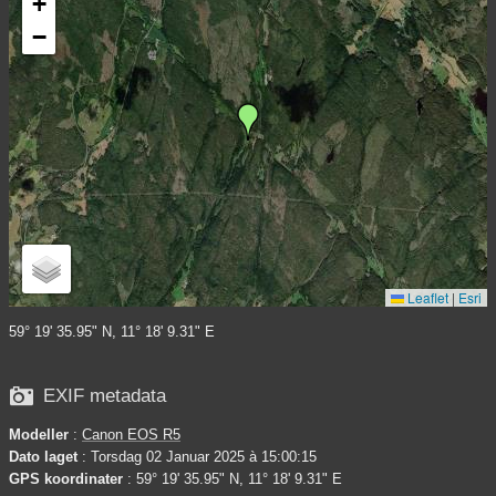
+
−
Leaflet
|
Esri
59° 19' 35.95" N, 11° 18' 9.31" E

EXIF metadata
Modeller
:
Canon EOS R5
Dato laget
: Torsdag 02 Januar 2025 à 15:00:15
GPS koordinater
: 59° 19' 35.95" N, 11° 18' 9.31" E