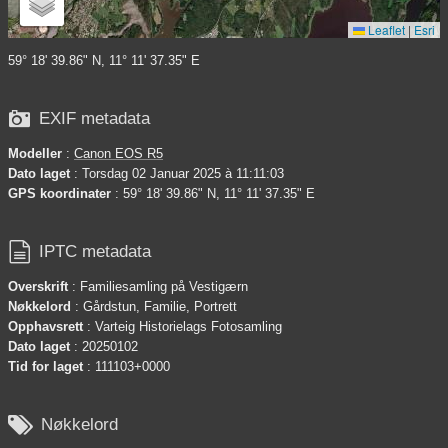
Leaflet
|
Esri
59° 18' 39.86" N, 11° 11' 37.35" E

EXIF metadata
Modeller
:
Canon EOS R5
Dato laget
: Torsdag 02 Januar 2025 à 11:11:03
GPS koordinater
: 59° 18' 39.86" N, 11° 11' 37.35" E

IPTC metadata
Overskrift
: Familiesamling på Vestigærn
Nøkkelord
: Gårdstun, Familie, Portrett
Opphavsrett
: Varteig Historielags Fotosamling
Dato laget
: 20250102
Tid for laget
: 111103+0000

Nøkkelord