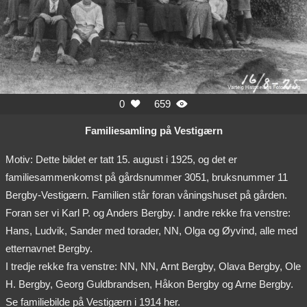
0
659


Familiesamling på Vestigærn
Motiv: Dette bildet er tatt 15. august i 1925, og det er
familiesammenkomst på gårdsnummer 3051, bruksnummer 11
Bergby-Vestigærn. Familien står foran våningshuset på gården.
Foran ser vi Karl P. og Anders Bergby. I andre rekke fra venstre:
Hans, Ludvik, Sander med torader, NN, Olga og Øyvind, alle med
etternavnet Bergby.
I tredje rekke fra venstre: NN, NN, Arnt Bergby, Olava Bergby, Ole
H. Bergby, Georg Guldbrandsen, Håkon Bergby og Arne Bergby.
Se familiebilde på Vestigærn i 1914 her.