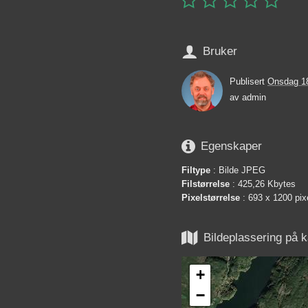

Bruker
Publisert
Onsdag 18
av
admin

Egenskaper
Filtype
: Bilde JPEG
Filstørrelse
: 425,26 Kbytes
Pixelstørrelse
: 693 x 1200 pix

Bildeplassering på k
+
−