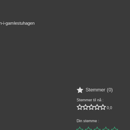
en-i-gamlestuhagen

Stemmer (
0
)
Stemmer til nå :





0,0
Din stemme :




