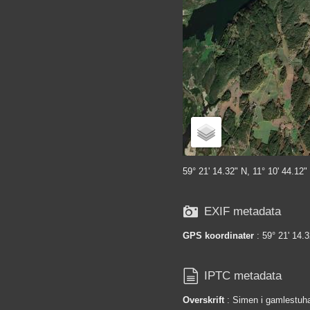
59° 21' 14.32" N, 11° 10' 44.12"

EXIF metadata
GPS koordinater
: 59° 21' 14.3

IPTC metadata
Overskrift
: Simen i gamlestuh