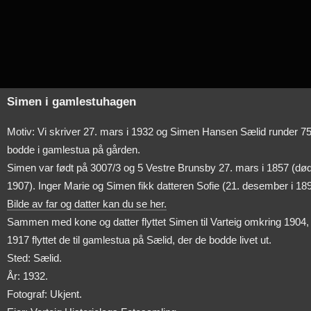
Simen i gamlestuhagen
Motiv: Vi skriver 27. mars i 1932 og Simen Hansen Sælid runder 7
bodde i gamlestua på gården.
Simen var født på 3007/3 og 5 Vestre Brunsby 27. mars i 1857 (død 1
1907). Inger Marie og Simen fikk datteren Sofie (21. desember i 189
Bilde av far og datter kan du se her.
Sammen med kone og datter flyttet Simen til Varteig omkring 1904, og
1917 flyttet de til gamlestua på Sælid, der de bodde livet ut.
Sted: Sælid.
År: 1932.
Fotograf: Ukjent.