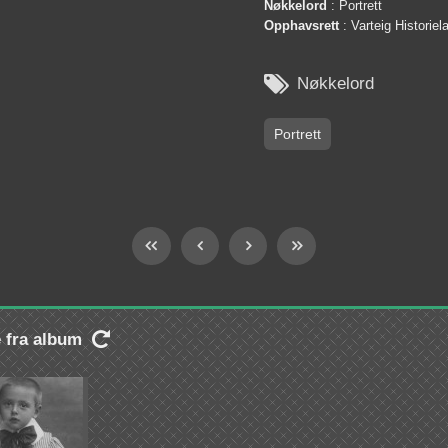
Nøkkelord
: Portrett
Opphavsrett
: Varteig Historie

Nøkkelord
Portrett
e fra album
