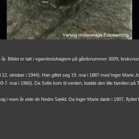
5 år. Bildet er tatt i «gamlestuhagen» på gårdsnummer 3009, bruksnu
2. oktober i 1944). Han giftet seg 19. mai i 1887 med Inger Marie Joh
3-7. mai i 1960). Da Sofie kom til verden, bodde den lille familien p
 i noen år eide de Nedre Sælid. Da Inger Marie døde i 1907, flyttet fa