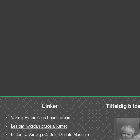
Linker
Tilfeldig bild
Varteig Historielags Facebookside
Les om hvordan bruke albumet
Bilder fra Varteig i Østfold Digitale Museum