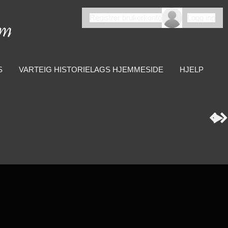
Registrer brukerkonto
Logg inn
S
VARTEIG HISTORIELAGS HJEMMESIDE
HJELP


