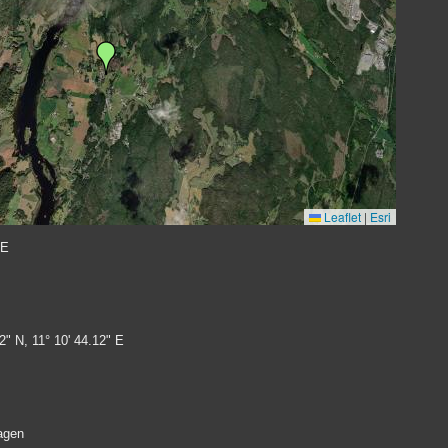
Leaflet
|
Esri
 E
2" N, 11° 10' 44.12" E
agen