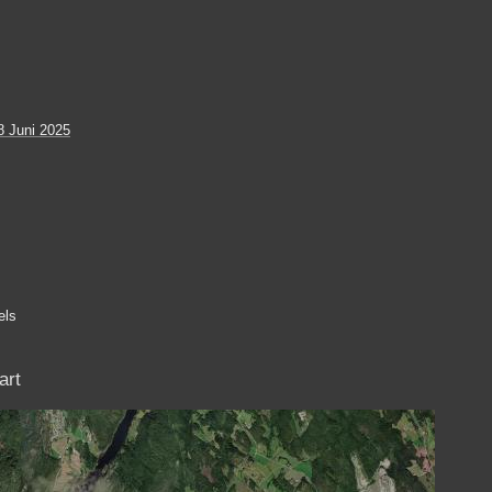
 Juni 2025
els
art