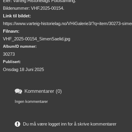
Eier: Varteig Historielags Fotosamling.
Bildenummer: VHF.2025-00154.
Link til bildet:
https://www.varteig-historielag.no/VHiGalerie3/?q=item/30273-sim
Filnavn:
VHF_2025-00154_SimenSaelid.jpg
AlbumID nummer:
30273
Publisert:
Onsdag 18 Juni 2025

Kommentarer (0)
Ingen kommentarer
Du må være logget inn for å skrive kommentarer