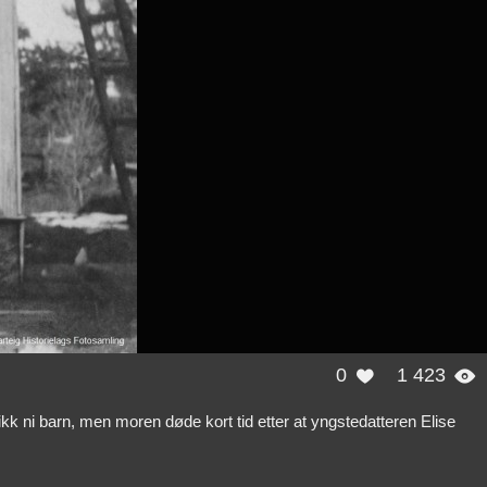
0
1 423


ikk ni barn, men moren døde kort tid etter at yngstedatteren Elise