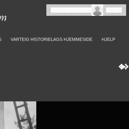
Registrer brukerkonto
Logg inn
S
VARTEIG HISTORIELAGS HJEMMESIDE
HJELP


