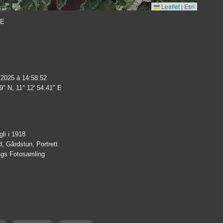
Leaflet
|
Esri
 E
 2025 à 14:58:52
9" N, 11° 12' 54.41" E
gli i 1918
d, Gårdstun, Portrett
lags Fotosamling