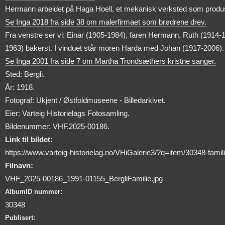
Hermann arbeidet på Haga Hoell, et mekanisk verksted som produse
Se Inga 2018 fra side 38 om malerfirmaet som brødrene drev.
Fra venstre ser vi: Einar (1905-1984), faren Hermann, Ruth (1914-1
1963) bakerst. I vinduet står moren Harda med Johan (1917-2006).
Se Inga 2001 fra side 7 om Martha Trondsæthers kristne sanger.
Sted: Bergli.
År: 1918.
Fotograf: Ukjent / Østfoldmuseene - Billedarkivet.
Eier: Varteig Historielags Fotosamling.
Bildenummer: VHF.2025-00186.
Link til bildet:
https://www.varteig-historielag.no/VHiGalerie3/?q=item/30348-famili
Filnavn:
VHF_2025-00186_1991-01155_BergliFamilie.jpg
AlbumID nummer:
30348
Publisert: