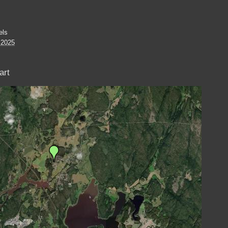
els
 2025
art