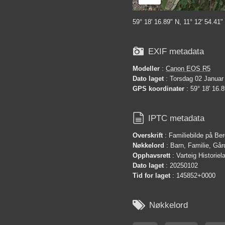
59° 18' 16.89" N, 11° 12' 54.41"

EXIF metadata
Modeller
:
Canon EOS R5
Dato laget
: Torsdag 02 Januar
GPS koordinater
: 59° 18' 16.8

IPTC metadata
Overskrift
: Familiebilde på Ber
Nøkkelord
: Barn, Familie, Går
Opphavsrett
: Varteig Historie
Dato laget
: 20250102
Tid for laget
: 145852+0000

Nøkkelord