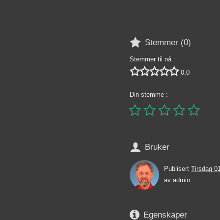

Stemmer (
0
)
Stemmer til nå :





0,0
Din stemme :






Bruker
Publisert
Tirsdag 01
av
admin

Egenskaper