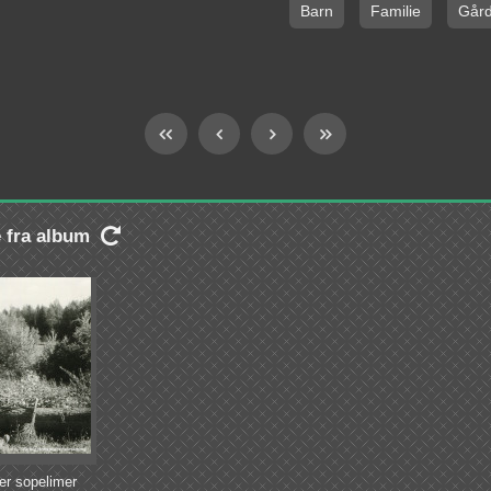
Barn
Familie
Går
e fra album

er sopelimer