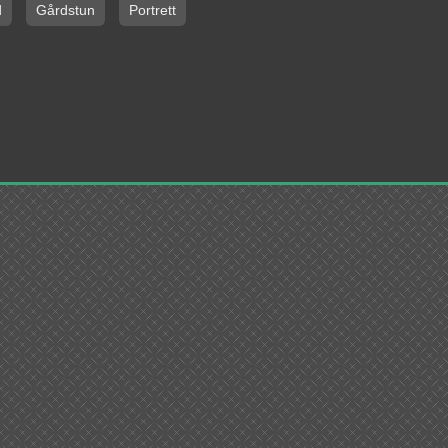
d
Gårdstun
Portrett