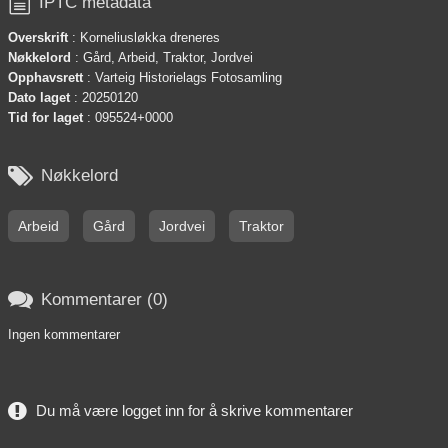

IPTC metadata
Overskrift
: Korneliusløkka dreneres
Nøkkelord
: Gård, Arbeid, Traktor, Jordvei
Opphavsrett
: Varteig Historielags Fotosamling
Dato laget
: 20250120
Tid for laget
: 095524+0000

Nøkkelord
Arbeid
Gård
Jordvei
Traktor

Kommentarer (0)
Ingen kommentarer
Du må være logget inn for å skrive kommentarer