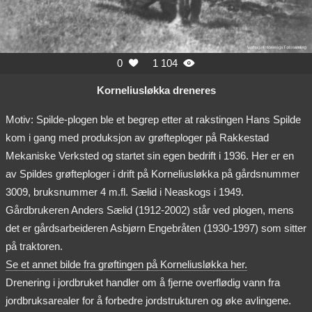
0
1 104


Korneliusløkka dreneres
Motiv: Spilde-plogen ble et begrep etter at rakstingen Hans Spilde
kom i gang med produksjon av grøfteploger på Rakkestad
Mekaniske Verksted og startet sin egen bedrift i 1936. Her er en
av Spildes grøfteploger i drift på Korneliusløkka på gårdsnummer
3009, bruksnummer 4 m.fl. Sælid i Neaskogs i 1949.
Gårdbrukeren Anders Sælid (1912-2002) står ved plogen, mens
det er gårdsarbeideren Asbjørn Engebråten (1930-1997) som sitter
på traktoren.
Se et annet bilde fra grøftingen på Korneliusløkka her.
Drenering i jordbruket handler om å fjerne overflødig vann fra
jordbruksarealer for å forbedre jordstrukturen og øke avlingene.