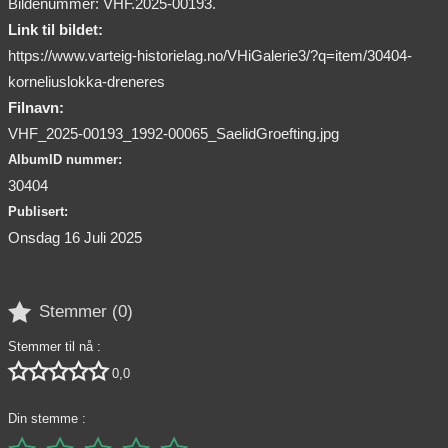
Bildenummer: VHF.2025-00193.
Link til bildet:
https://www.varteig-historielag.no/VHiGalerie3/?q=item/30404-
korneliuslokka-dreneres
Filnavn:
VHF_2025-00193_1992-00065_SaelidGroefting.jpg
AlbumID nummer:
30404
Publisert:
Onsdag 16 Juli 2025

Stemmer (
0
)
Stemmer til nå :





0,0
Din stemme :