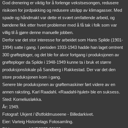
God drenering er viktig for å forlenge vekstsesongen, redusere
risikoen for jordpakking og redusere utslipp av klimagasser. Med
spade og håndmakt var dette et svært omfattende arbeid, og
bøndene fikk etter hvert problemer med å få tak i folk som var
villig til å gjøre denne manuelle jobben.
Derfor var det stor interesse for arbeidet som Hans Spilde (1901-
1994) satte i gang. I perioden 1933-1943 hadde han laget omtrent
300 grøfteploger, og det ble for alvor fortgang i produksjonen av
grøfteploger da Spilde i 1948-1949 kunne ta i bruk et større
produksjonslokale på Sandberg i Rakkestad. Der var det den
store produksjonen kom i gang.
Senere ble produksjonen av grøftemaskiner ført videre av en
annen raksting, Karl Raadahl. «Raadahl-hjulet» ble en suksess.
Sted: Korneliusløkka.
År: 1949.
Fotograf: Ukjent / Østfoldmuseene - Billedarkivet.
Eier: Varteig Historielags Fotosamling.