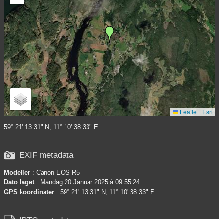
Leaflet
|
Esri
59° 21' 13.31" N, 11° 10' 38.33" E

EXIF metadata
Modeller
:
Canon EOS R5
Dato laget
: Mandag 20 Januar 2025 à 09:55:24
GPS koordinater
: 59° 21' 13.31" N, 11° 10' 38.33" E