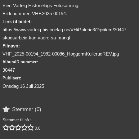
Eier: Varteig Historielags Fotosamling.
Bildenummer: VHF.2025-00194.
Link til bildet:
https://www.varteig-historielag.no/VHiGalerie3/?q=item/30447-
skogsarbeid-kan-vaere-sa-mangt
Filnavn:
VHF_2025-00194_1992-00086_HoggormKullerudREV.jpg
AlbumID nummer:
30447
Publisert:
Onsdag 16 Juli 2025

Stemmer (
0
)
Stemmer til nå :





0,0