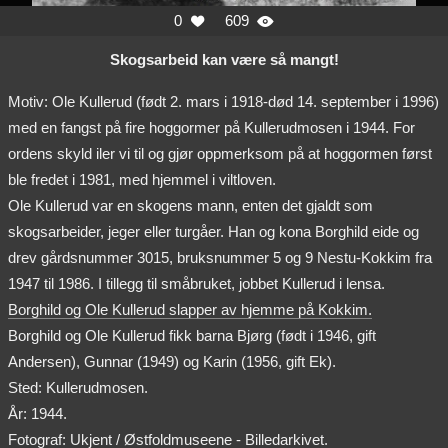
0
609


Skogsarbeid kan være så mangt!
Motiv: Ole Kullerud (født 2. mars i 1918-død 14. september i 1996)
med en fangst på fire hoggormer på Kullerudmosen i 1944. For
ordens skyld iler vi til og gjør oppmerksom på at hoggormen først
ble fredet i 1981, med hjemmel i viltloven.
Ole Kullerud var en skogens mann, enten det gjaldt som
skogsarbeider, jeger eller turgåer. Han og kona Borghild eide og
drev gårdsnummer 3015, bruksnummer 5 og 9 Nestu-Kokkim fra
1947 til 1986. I tillegg til småbruket, jobbet Kullerud i lensa.
Borghild og Ole Kullerud slapper av hjemme på Kokkim.
Borghild og Ole Kullerud fikk barna Bjørg (født i 1946, gift
Andersen), Gunnar (1949) og Karin (1956, gift Ek).
Sted: Kullerudmosen.
År: 1944.
Fotograf: Ukjent / Østfoldmuseene - Billedarkivet.