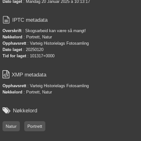
Dato laget
: Mandag 20 Januar 2025 à 10:13:17

IPTC metadata
Overskrift
: Skogsarbeid kan være så mangt!
Nøkkelord
: Portrett, Natur
Opphavsrett
: Varteig Historielags Fotosamling
Dato laget
: 20250120
Tid for laget
: 101317+0000

XMP metadata
Opphavsrett
: Varteig Historielags Fotosamling
Nøkkelord
: Portrett, Natur

Nøkkelord
Natur
Portrett