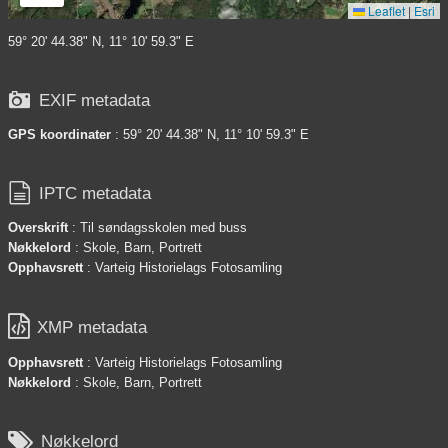
Leaflet
|
Esri
59° 20' 44.38" N, 11° 10' 59.3" E

EXIF metadata
GPS koordinater
: 59° 20' 44.38" N, 11° 10' 59.3" E

IPTC metadata
Overskrift
: Til søndagsskolen med buss
Nøkkelord
: Skole, Barn, Portrett
Opphavsrett
: Varteig Historielags Fotosamling

XMP metadata
Opphavsrett
: Varteig Historielags Fotosamling
Nøkkelord
: Skole, Barn, Portrett

Nøkkelord