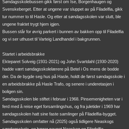
Søndagsskolebussen gikk først om Ise, Borgenhaugen og
Svenskeberget. Etter at ungene var sluppet av på Filadelfia, gikk
tur nummer to til Hasle. Og etter at søndagsskolen var slutt, ble
ungene fraktet trygt hjem igjen.
Bussen står for øvrig parkert i bunnen av bakken opp til Filadelfia
og vi ser uthuset til Varteig Landhandel i bakgrunnen.
Startet i arbeidsbrakke
Ekteparet Solveig (1931-2021) og John Svartdahl (1930-2020)
hadde vært søndagsskolelærere på Betel i Os mens de bodde
der. Da de bygde seg hus på Hasle, holdt de først søndagsskole i
en arbeidsbrakke på Hasle Trafo, og senere i underetasjen i
boligen sin.
Søndagsskolen ble stiftet i februar i 1968. Pinsemenigheten var i
ferd med å reise eget forsamlingshus, og fra juletider i 1969 har
søndagsskolen hatt sine faste samlinger på Filadelfia-bygget.
Søndagsskolen omfatter nå (2025) også tidligere Neaskogs
søndagsskole, og bærer navnet Neaskog og Filadelfia