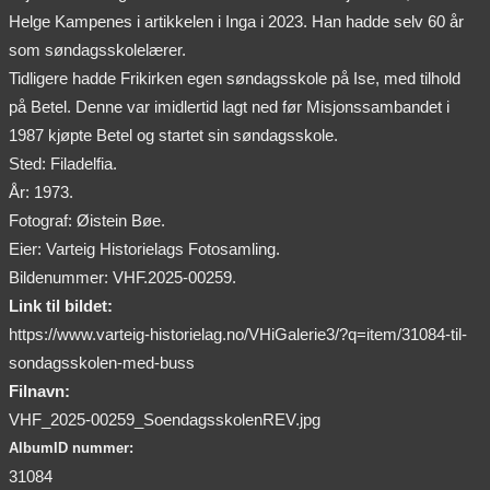
Helge Kampenes i artikkelen i Inga i 2023. Han hadde selv 60 år
som søndagsskolelærer.
Tidligere hadde Frikirken egen søndagsskole på Ise, med tilhold
på Betel. Denne var imidlertid lagt ned før Misjonssambandet i
1987 kjøpte Betel og startet sin søndagsskole.
Sted: Filadelfia.
År: 1973.
Fotograf: Øistein Bøe.
Eier: Varteig Historielags Fotosamling.
Bildenummer: VHF.2025-00259.
Link til bildet:
https://www.varteig-historielag.no/VHiGalerie3/?q=item/31084-til-
sondagsskolen-med-buss
Filnavn:
VHF_2025-00259_SoendagsskolenREV.jpg
AlbumID nummer:
31084