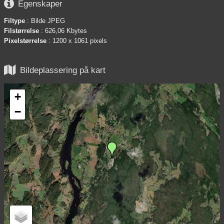

Egenskaper
Filtype
: Bilde JPEG
Filstørrelse
: 626,06 Kbytes
Pixelstørrelse
: 1200 x 1061 pixels

Bildeplassering på kart
+
−