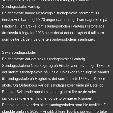
Søndagsskole, Varteig.
På det meste hadde Neaskogs Søndagsskole nærmere 90
innskrevne barn, og 60-70 unger samlet seg til søndagsskole på
Filadelfia. I en artikkel om søndagsskolen i Varteig Historielags
årstidsskrift Inga for 2023 heter det at det er drøyt et ti-tall barn
som deltar på den fusjonerte søndagsskolens samlinger.
Seks søndagsskoler
På det meste var det seks søndagsskoler i Varteig.
Søndagsskolene Neaskogs og på Filadelfia er nevnt, og i 1980 ble
det startet søndagsskole på Hasle. Ovaskogs var ungene samlet
til søndagsskole på Høgheim, det som fram til 1959 var Kokkim
skole. Og Østaskogs var det søndagsskoler både på Betel og
Betania. Sviktende oppslutning har gjort at fire av de seks
søndagsskolene er historie, og de to øvrige er fusjonert.
Betania på Ise var den siste søndagsskolen som ble avviklet. Det
skjedde omkring 2020. - Vi rakk å feire 100-års jubileum, fortalte