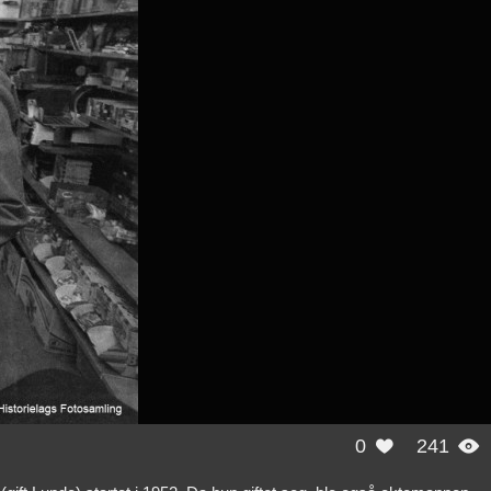
0
241

