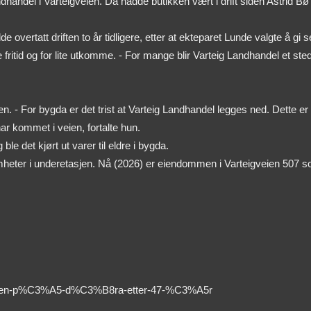
andel i Varteigveien. Da hadde butikken vært i drift siden Astrid Bø 
overtatt driften to år tidligere, etter at ekteparet Lunde valgte å gi 
ite fritid og for lite utkomme. - For mange blir Varteig Landhandel et 
 - For bygda er det trist at Varteig Landhandel legges ned. Dette er 
r kommet i veien, fortalte hun.
e det kjørt ut varer til eldre i bygda.
eter i underetasjen. Nå (2026) er eiendommen i Varteigveien 507 solg
-Kroken-p%C3%A5-d%C3%B8ra-etter-47-%C3%A5r