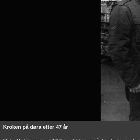
Kroken på døra etter 47 år