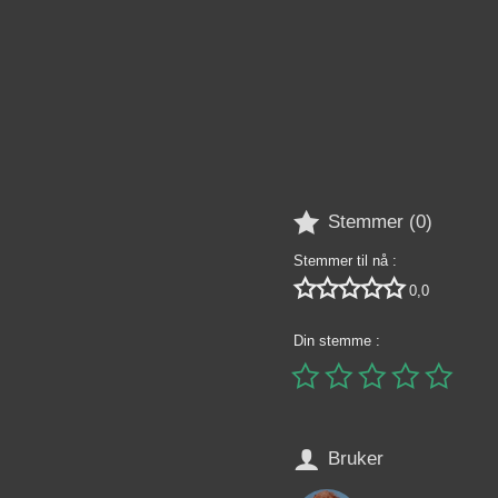

Stemmer (
0
)
Stemmer til nå :





0,0
Din stemme :






Bruker