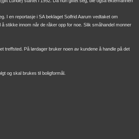
(gift Lunde) startet i 1952. Da hun giftet seg, ble også ektemannen
seg. I en reportasje i SA beklaget Solfrid Aarum vedtaket om
sted å stikke innom når de råker opp for noe. Slik småhandel monner
et treffsted. På lørdager bruker noen av kundene å handle på det
t og skal brukes til boligformål.