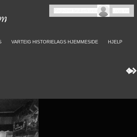
Registrer brukerkonto
Logg inn
S
VARTEIG HISTORIELAGS HJEMMESIDE
HJELP


