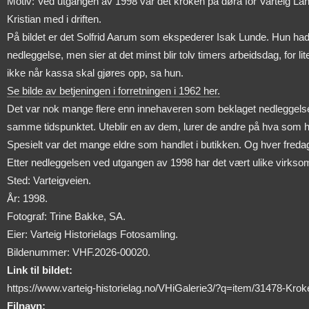
Motiv: Ved utgangen av 1998 var det kroken på døra for Varteig Landh
Kristian med i driften.
På bildet er det Solfrid Aarum som ekspederer Isak Lunde. Hun hadde 
nedleggelse, men sier at det minst blir tolv timers arbeidsdag, for l
ikke når kassa skal gjøres opp, sa hun.
Se bilde av betjeningen i forretningen i 1962 her.
Det var nok mange flere enn innehaveren som beklaget nedleggelsen.
samme tidspunktet. Uteblir en av dem, lurer de andre på hva som ha
Spesielt var det mange eldre som handlet i butikken. Og hver fredag bl
Etter nedleggelsen ved utgangen av 1998 har det vært ulike virksomh
Sted: Varteigveien.
År: 1998.
Fotograf: Trine Bakke, SA.
Eier: Varteig Historielags Fotosamling.
Bildenummer: VHF.2026-00020.
Link til bildet:
https://www.varteig-historielag.no/VHiGalerie3/?q=item/31478
Filnavn: