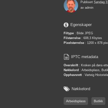
Publisert
Søndag 3
av
admin

Egenskaper
Filtype
: Bilde JPEG
Filstørrelse
: 608,3 Kbytes
Pixelstørrelse
: 1200 x 878 pix

IPTC metadata
Overskrift
: Kroken på døra ette
Nøkkelord
: Arbeidsplass, Butik
Opphavsrett
: Varteig Historie

Nøkkelord
Arbeidsplass
Butikk