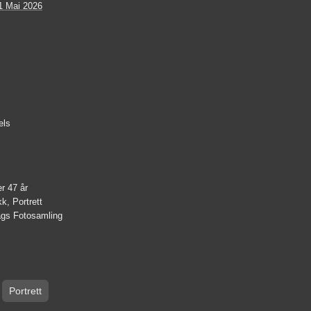
1 Mai 2026
els
r 47 år
k, Portrett
lags Fotosamling
Portrett