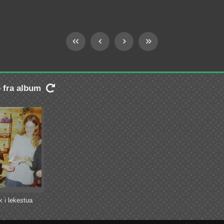
e fra album

 i lekestua