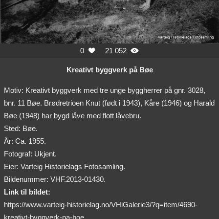
0
21 052


Kreativt byggverk på Bøe
Motiv: Kreativt byggverk med tre unge byggherrer på gnr. 3028,
bnr. 11 Bøe. Brødretrioen Knut (født i 1943), Kåre (1946) og Harald
Bøe (1948) har bygd låve med flott låvebru.
Sted: Bøe.
År: Ca. 1955.
Fotograf: Ukjent.
Eier: Varteig Historielags Fotosamling.
Bildenummer: VHF.2013-01430.
Link til bildet:
https://www.varteig-historielag.no/VHiGalerie3/?q=item/4690-
kreativt-byggverk-pa-boe