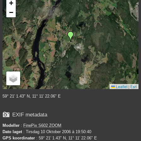
+
−
Leaflet
|
Esri
59° 21' 1.43" N, 11° 11' 22.06" E

EXIF metadata
Modeller
:
FinePix S602 ZOOM
Dato laget
: Tirsdag 10 Oktober 2006 à 19:50:40
GPS koordinater
: 59° 21' 1.43" N, 11° 11' 22.06" E