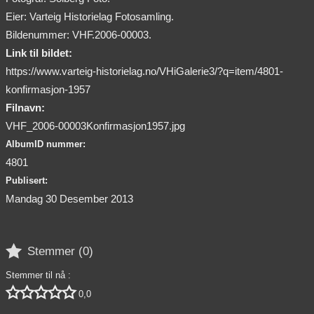
Eier: Varteig Historielag Fotosamling.
Bildenummer: VHF.2006-00003.
Link til bildet:
https://www.varteig-historielag.no/VHiGalerie3/?q=item/4801-
konfirmasjon-1957
Filnavn:
VHF_2006-00003Konfirmasjon1957.jpg
AlbumID nummer:
4801
Publisert:
Mandag 30 Desember 2013

Stemmer (
0
)
Stemmer til nå :





0,0