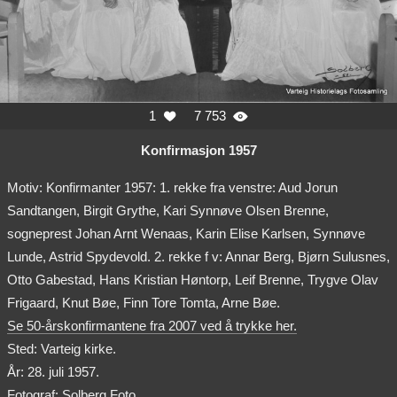
1
7 753


Konfirmasjon 1957
Motiv: Konfirmanter 1957: 1. rekke fra venstre: Aud Jorun
Sandtangen, Birgit Grythe, Kari Synnøve Olsen Brenne,
sogneprest Johan Arnt Wenaas, Karin Elise Karlsen, Synnøve
Lunde, Astrid Spydevold. 2. rekke f v: Annar Berg, Bjørn Sulusnes,
Otto Gabestad, Hans Kristian Høntorp, Leif Brenne, Trygve Olav
Frigaard, Knut Bøe, Finn Tore Tomta, Arne Bøe.
Se 50-årskonfirmantene fra 2007 ved å trykke her.
Sted: Varteig kirke.
År: 28. juli 1957.
Fotograf: Solberg Foto.