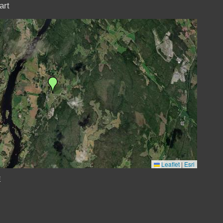
art
Leaflet
|
Esri
E