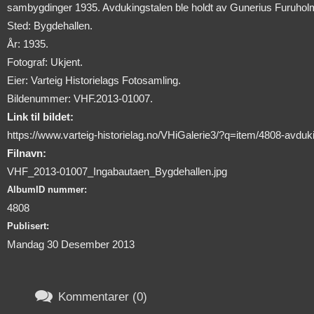
sambygdinger 1935. Avdukingstalen ble holdt av Gunerius Furuholm
Sted: Bygdehallen.
År: 1935.
Fotograf: Ukjent.
Eier: Varteig Historielags Fotosamling.
Bildenummer: VHF.2013-01007.
Link til bildet:
https://www.varteig-historielag.no/VHiGalerie3/?q=item/4808-avdu
Filnavn:
VHF_2013-01007_Ingabautaen_Bygdehallen.jpg
AlbumID nummer:
4808
Publisert:
Mandag 30 Desember 2013

Kommentarer (0)