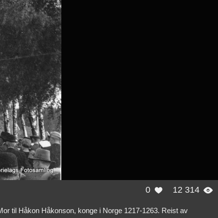
0
12 314


. Mor til Håkon Håkonson, konge i Norge 1217-1263. Reist av