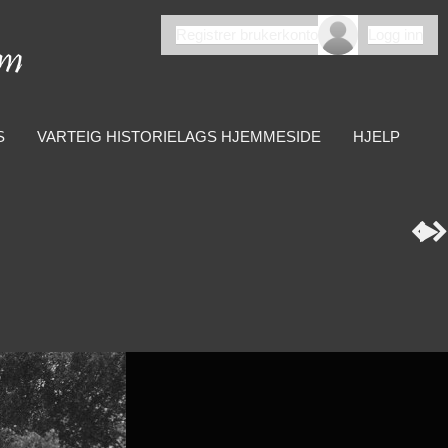
Registrer brukerkonto
Logg inn
S
VARTEIG HISTORIELAGS HJEMMESIDE
HJELP


