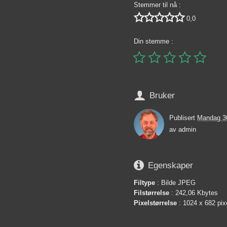
Stemmer til nå :





0,0
Din stemme :






Bruker
Publisert
Mandag 3
av
admin

Egenskaper
Filtype
: Bilde JPEG
Filstørrelse
: 242,06 Kbytes
Pixelstørrelse
: 1024 x 682 pix