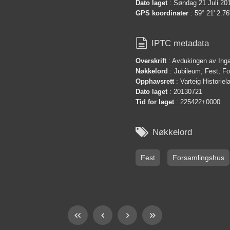
Dato laget
: Søndag 21 Juli 20
GPS koordinater
: 59° 21' 2.76

IPTC metadata
Overskrift
: Avdukingen av Ing
Nøkkelord
: Jubileum, Fest, F
Opphavsrett
: Varteig Historie
Dato laget
: 20130721
Tid for laget
: 225422+0000

Nøkkelord
Fest
Forsamlingshus