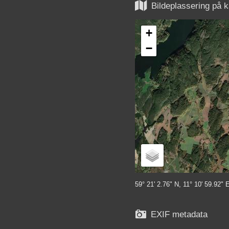

Bildeplassering på k
+
−
59° 21' 2.76" N, 11° 10' 59.92" 

EXIF metadata