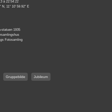
13 à 22:54:22
" N, 11° 10' 59.92" E
a-statuen 1935
orsamlingshus
lags Fotosamling
Gruppebilde
Jubileum