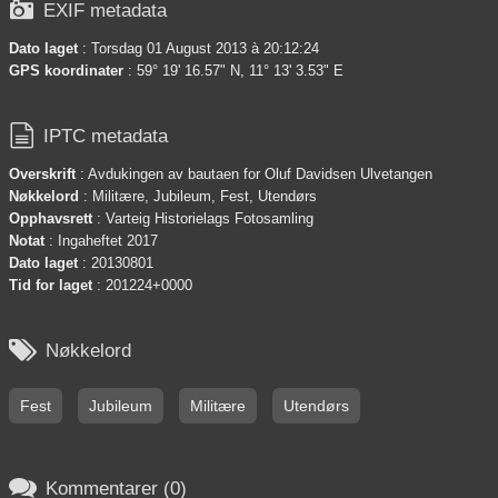

EXIF metadata
Dato laget
: Torsdag 01 August 2013 à 20:12:24
GPS koordinater
: 59° 19' 16.57" N, 11° 13' 3.53" E

IPTC metadata
Overskrift
: Avdukingen av bautaen for Oluf Davidsen Ulvetangen
Nøkkelord
: Militære, Jubileum, Fest, Utendørs
Opphavsrett
: Varteig Historielags Fotosamling
Notat
: Ingaheftet 2017
Dato laget
: 20130801
Tid for laget
: 201224+0000

Nøkkelord
Fest
Jubileum
Militære
Utendørs

Kommentarer (0)