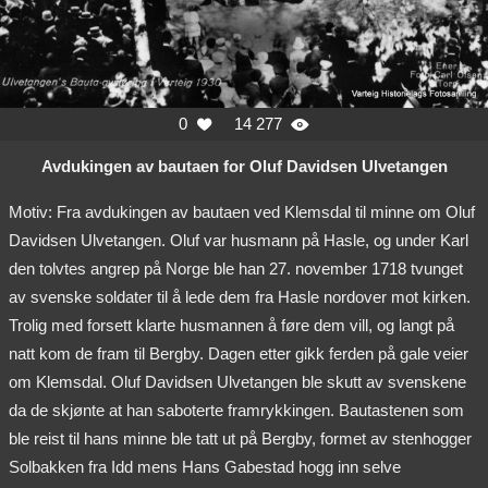
0
14 277


Avdukingen av bautaen for Oluf Davidsen Ulvetangen
Motiv: Fra avdukingen av bautaen ved Klemsdal til minne om Oluf
Davidsen Ulvetangen. Oluf var husmann på Hasle, og under Karl
den tolvtes angrep på Norge ble han 27. november 1718 tvunget
av svenske soldater til å lede dem fra Hasle nordover mot kirken.
Trolig med forsett klarte husmannen å føre dem vill, og langt på
natt kom de fram til Bergby. Dagen etter gikk ferden på gale veier
om Klemsdal. Oluf Davidsen Ulvetangen ble skutt av svenskene
da de skjønte at han saboterte framrykkingen. Bautastenen som
ble reist til hans minne ble tatt ut på Bergby, formet av stenhogger
Solbakken fra Idd mens Hans Gabestad hogg inn selve