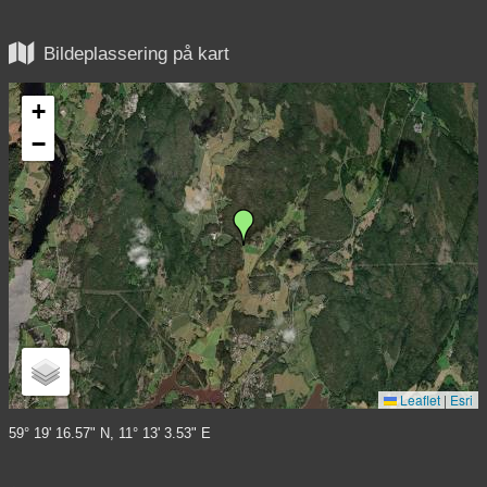

Bildeplassering på kart
+
−
Leaflet
|
Esri
59° 19' 16.57" N, 11° 13' 3.53" E