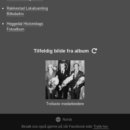
Rakkestad Lokalsamling
Billedarkiv
Heggedal Historielags
Fotoalbum
Tilfeldig bilde fra album

Trofaste medarbeidere
i SSV

Norsk
Besøk oss også gjerne på vår Facebook side
Trykk her.