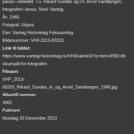
pause i arbeidet. T.v. Rikard Sundås og t.h. Arvid Sandtangen,
fotografert i lensa. Sted: Varteig.
År: 1948.
Fotograf: Ukjent.
Eier: Varteig Historielag Fotosamling.
Bildenummer: VHF.2013-00203
Link til bildet:
https://www.varteig-historielag.no/VHiGalerie3/?q=item/4982-litt-
skuespill-for-fotografen
Filnavn:
VHF_2013-
00203_Rikard_Sundas_tv_og_Arvid_Sandtangen_1948.jpg
AlbumID nummer:
4982
Publisert:
Mandag 30 Desember 2013