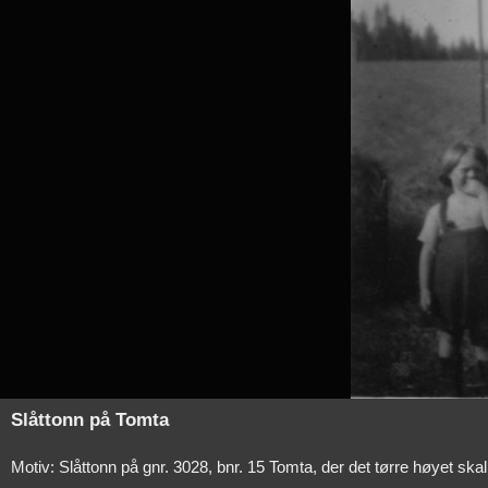
Slåttonn på Tomta
Motiv: Slåttonn på gnr. 3028, bnr. 15 Tomta, der det tørre høyet s