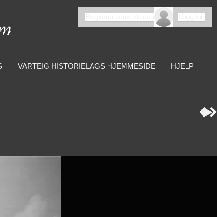
Registrer brukerkonto
Logg inn
S
VARTEIG HISTORIELAGS HJEMMESIDE
HJELP


