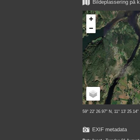

Bildeplassering på k
+
−
59° 22' 26.97" N, 11° 13' 25.14"

EXIF metadata