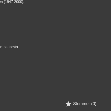
ven (1947-2000).
nn-pa-tomta

Stemmer (
0
)