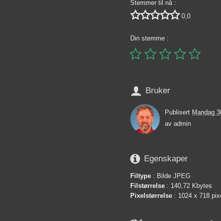
Stemmer til nå :





0,0
Din stemme :






Bruker
Publisert
Mandag 3
av
admin

Egenskaper
Filtype
: Bilde JPEG
Filstørrelse
: 140,72 Kbytes
Pixelstørrelse
: 1024 x 718 pix