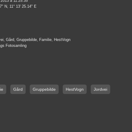
 2013 à 11:25:35
7" N, 11° 13' 25.14" E
vei, Gård, Gruppebilde, Familie, HestVogn
lags Fotosamling
ie
Gård
Gruppebilde
HestVogn
Jordvei