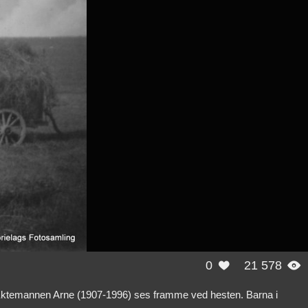
0
21 578


na. Ektemannen Arne (1907-1996) ses framme ved hesten. Barna i