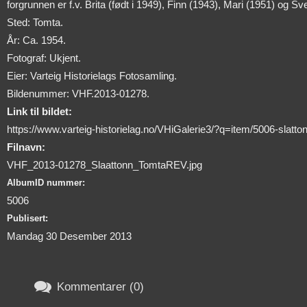
forgrunnen er f.v. Brita (født i 1949), Finn (1943), Mari (1951) og S
Sted: Tomta.
År: Ca. 1954.
Fotograf: Ukjent.
Eier: Varteig Historielags Fotosamling.
Bildenummer: VHF.2013-01278.
Link til bildet:
https://www.varteig-historielag.no/VHiGalerie3/?q=item/5006-slatto
Filnavn:
VHF_2013-01278_Slaattonn_TomtaREV.jpg
AlbumID nummer:
5006
Publisert:
Mandag 30 Desember 2013

Kommentarer (0)