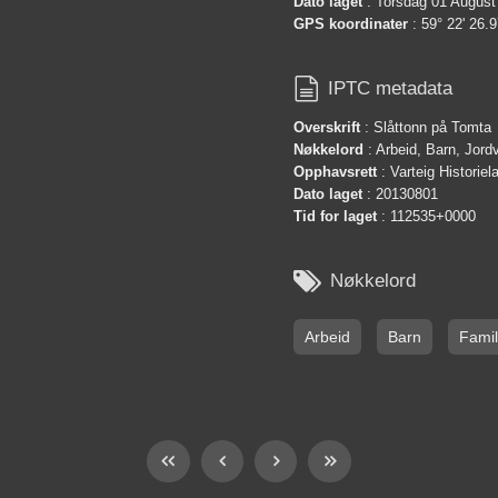
Dato laget
: Torsdag 01 August
GPS koordinater
: 59° 22' 26.9

IPTC metadata
Overskrift
: Slåttonn på Tomta
Nøkkelord
: Arbeid, Barn, Jord
Opphavsrett
: Varteig Historie
Dato laget
: 20130801
Tid for laget
: 112535+0000

Nøkkelord
Arbeid
Barn
Famil