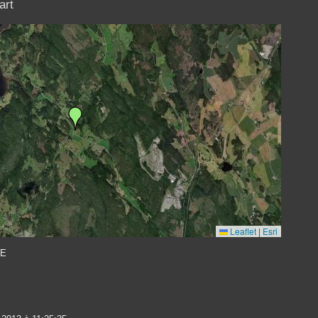
art
Leaflet
|
Esri
 E