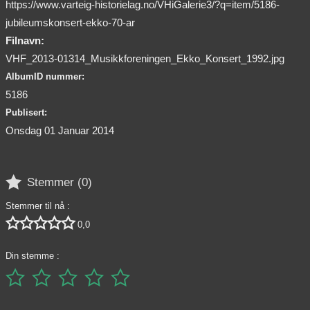
https://www.varteig-historielag.no/VHiGalerie3/?q=item/5186-
jubileumskonsert-ekko-70-ar
Filnavn:
VHF_2013-01314_Musikkforeningen_Ekko_Konsert_1992.jpg
AlbumID nummer:
5186
Publisert:
Onsdag 01 Januar 2014

Stemmer (
0
)
Stemmer til nå :





0,0
Din stemme :




