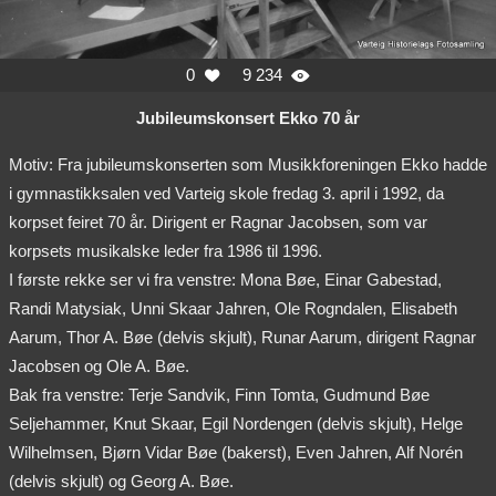
0
9 234


Jubileumskonsert Ekko 70 år
Motiv: Fra jubileumskonserten som Musikkforeningen Ekko hadde
i gymnastikksalen ved Varteig skole fredag 3. april i 1992, da
korpset feiret 70 år. Dirigent er Ragnar Jacobsen, som var
korpsets musikalske leder fra 1986 til 1996.
I første rekke ser vi fra venstre: Mona Bøe, Einar Gabestad,
Randi Matysiak, Unni Skaar Jahren, Ole Rogndalen, Elisabeth
Aarum, Thor A. Bøe (delvis skjult), Runar Aarum, dirigent Ragnar
Jacobsen og Ole A. Bøe.
Bak fra venstre: Terje Sandvik, Finn Tomta, Gudmund Bøe
Seljehammer, Knut Skaar, Egil Nordengen (delvis skjult), Helge
Wilhelmsen, Bjørn Vidar Bøe (bakerst), Even Jahren, Alf Norén
(delvis skjult) og Georg A. Bøe.