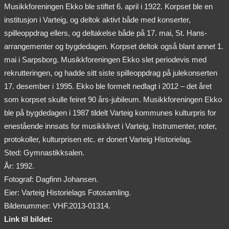
Musikkforeningen Ekko ble stiftet 6. april i 1922. Korpset ble en
institusjon i Varteig, og deltok aktivt både med konserter,
spilleoppdrag ellers, og deltakelse både på 17. mai, St. Hans-
arrangementer og bygdedagen. Korpset deltok også blant annet 1.
mai i Sarpsborg. Musikkforeningen Ekko slet periodevis med
rekrutteringen, og hadde sitt siste spilleoppdrag på julekonserten
17. desember i 1995. Ekko ble formelt nedlagt i 2012 – det året
som korpset skulle feiret 90 års-jubileum. Musikkforeningen Ekko
ble på bygdedagen i 1987 tildelt Varteig kommunes kulturpris for
enestående innsats for musikklivet i Varteig. Instrumenter, noter,
protokoller, kulturprisen etc. er donert Varteig Historielag.
Sted: Gymnastikksalen.
År: 1992.
Fotograf: Dagfinn Johansen.
Eier: Varteig Historielags Fotosamling.
Bildenummer: VHF.2013-01314.
Link til bildet: