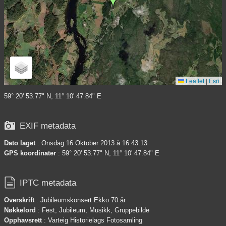
Leaflet
|
Esri
59° 20' 53.77" N, 11° 10' 47.84" E

EXIF metadata
Dato laget
: Onsdag 16 Oktober 2013 à 16:43:13
GPS koordinater
: 59° 20' 53.77" N, 11° 10' 47.84" E

IPTC metadata
Overskrift
: Jubileumskonsert Ekko 70 år
Nøkkelord
: Fest, Jubileum, Musikk, Gruppebilde
Opphavsrett
: Varteig Historielags Fotosamling