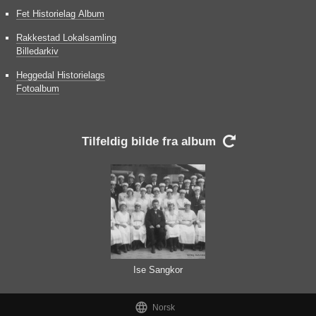
Fet Historielag Album
Rakkestad Lokalsamling
Billedarkiv
Heggedal Historielags
Fotoalbum
Tilfeldig bilde fra album

Ise Sangkor
fotografert i 1920

Norsk