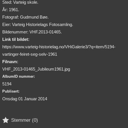
Sted: Varteig skole.
År: 1961.
Fotograf: Gudmund Bøe.
Eier: Varteig Historielags Fotosamling.
Bildenummer: VHF.2013-01465.
Link til bildet:
https://www.varteig-historielag.no/VHiGalerie3/?q=item/5194-
vartinger-feiret-seg-selv-1961
Filnavn:
VHF_2013-01465_Jubileum1961.jpg
AlbumID nummer:
5194
Publisert:
Onsdag 01 Januar 2014

Stemmer (
0
)