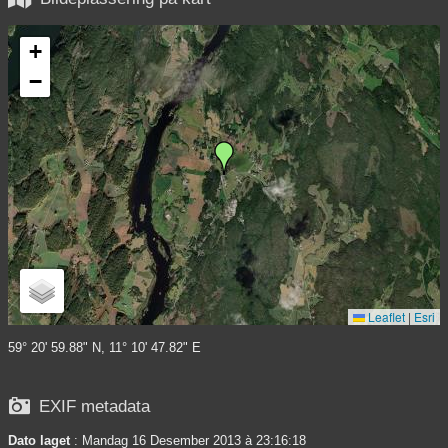
+
−
Leaflet
|
Esri
59° 20' 59.88" N, 11° 10' 47.82" E

EXIF metadata
Dato laget
: Mandag 16 Desember 2013 à 23:16:18