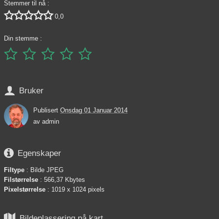
Stemmer til nå :





0,0
Din stemme :






Bruker
Publisert
Onsdag 01 Januar 2014
av
admin

Egenskaper
Filtype
: Bilde JPEG
Filstørrelse
: 566,37 Kbytes
Pixelstørrelse
: 1019 x 1024 pixels

Bildeplassering på kart