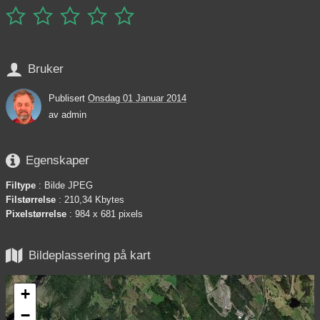






Bruker
Publisert
Onsdag 01 Januar 2014
av
admin

Egenskaper
Filtype
: Bilde JPEG
Filstørrelse
: 210,34 Kbytes
Pixelstørrelse
: 984 x 681 pixels

Bildeplassering på kart
+
−