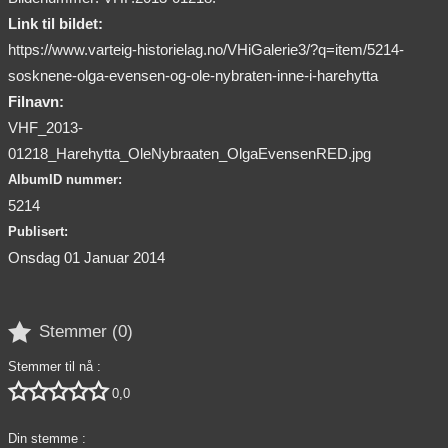
Link til bildet:
https://www.varteig-historielag.no/VHiGalerie3/?q=item/5214-
sosknene-olga-evensen-og-ole-nybraten-inne-i-harehytta
Filnavn:
VHF_2013-
01218_Harehytta_OleNybraaten_OlgaEvensenRED.jpg
AlbumID nummer:
5214
Publisert:
Onsdag 01 Januar 2014

Stemmer (
0
)
Stemmer til nå :





0,0
Din stemme :