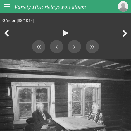

Varteig Historielags Fotoalbum
Gårder
[89/1014]


