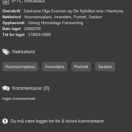

IPTC metadata
Overskrift
: Søsknene Olga Evensen og Ole Nybråten inne i Harehytta
Nøkkelord
: Husmannsplass, Innendørs, Portrett, Søsken
Opphavsrett
: Varteig Historielags Fotosamling
Dato laget
: 20060704
Tid for laget
: 174924+0000

Nøkkelord
Husmannsplass
Innendørs
Portrett
Søsken

Kommentarer (0)
Ingen kommentarer
Du må være logget inn for å skrive kommentarer