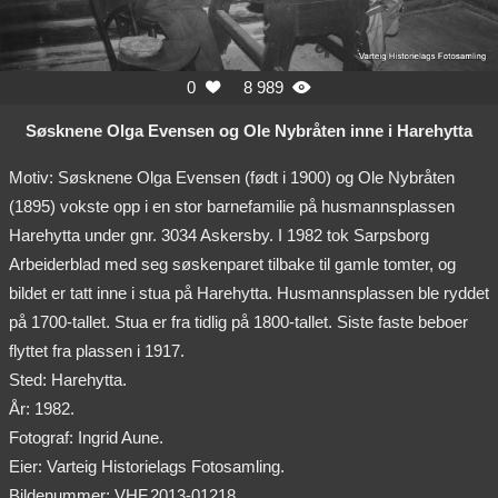
0
8 989


Søsknene Olga Evensen og Ole Nybråten inne i Harehytta
Motiv: Søsknene Olga Evensen (født i 1900) og Ole Nybråten
(1895) vokste opp i en stor barnefamilie på husmannsplassen
Harehytta under gnr. 3034 Askersby. I 1982 tok Sarpsborg
Arbeiderblad med seg søskenparet tilbake til gamle tomter, og
bildet er tatt inne i stua på Harehytta. Husmannsplassen ble ryddet
på 1700-tallet. Stua er fra tidlig på 1800-tallet. Siste faste beboer
flyttet fra plassen i 1917.
Sted: Harehytta.
År: 1982.
Fotograf: Ingrid Aune.
Eier: Varteig Historielags Fotosamling.
Bildenummer: VHF.2013-01218.