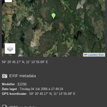
Leaflet
|
Esri
59° 20' 45.17" N, 11° 13' 55.69" E

EXIF metadata
Modeller
:
E3700
Dato laget
: Tirsdag 04 Juli 2006 à 17:49:24
GPS koordinater
: 59° 20' 45.17" N, 11° 13' 55.69" E