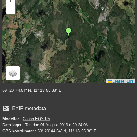
−
Leaflet
|
Esri
59° 20' 44.54" N, 11° 13' 55.38" E

EXIF metadata
Modeller
:
Canon EOS R5
Dato laget
: Torsdag 01 August 2013 à 20:24:06
GPS koordinater
: 59° 20' 44.54" N, 11° 13' 55.38" E