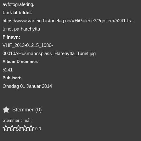
avfotografering.
Link til bildet:
https://www.varteig-historielag.no/VHiGalerie3/?q=item/5241-fra-
tunet-pa-harehytta
Filnavn:
VHF_2013-01215_1986-
00010AHusmannsplass_Harehytta_Tunet.jpg
AlbumID nummer:
5241
Publisert:
Onsdag 01 Januar 2014

Stemmer (
0
)
Stemmer til nå :





0,0