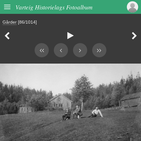

Varteig Historielags Fotoalbum
Gårder
[86/1014]


