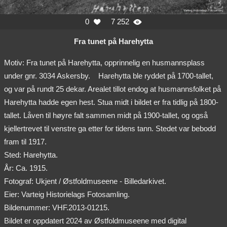
0
7 252


Fra tunet på Harehytta
Motiv: Fra tunet på Harehytta, opprinnelig en husmannsplass
under gnr. 3034 Askersby.
Harehytta ble ryddet på 1700-tallet,
og var på rundt 25 dekar. Arealet tillot endog at husmannsfolket på
Harehytta hadde egen hest. Stua midt i bildet er fra tidlig på 1800-
tallet. Låven til høyre falt sammen midt på 1900-tallet, og også
kjellertrevet til venstre ga etter for tidens tann. Stedet var bebodd
fram til 1917.
Sted: Harehytta.
År: Ca. 1915.
Fotograf: Ukjent / Østfoldmuseene - Billedarkivet.
Eier: Varteig Historielags Fotosamling.
Bildenummer: VHF.2013-01215.
Bildet er oppdatert 2024 av Østfoldmuseene med digital