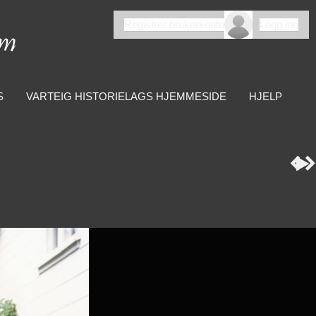
Registrer brukerkonto
Logg inn
S
VARTEIG HISTORIELAGS HJEMMESIDE
HJELP


