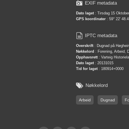

EXIF metadata
Dato laget
: Tirsdag 15 Oktobe
GPS koordinater
: 59° 22' 48.4

IPTC metadata
Overskrift
: Dugnad på Høghei
Nøkkelord
: Forening, Arbeid,
Opphavsrett
: Varteig Historie
Dato laget
: 20131015
Tid for laget
: 180914+0000

Nøkkelord
Arbeid
Dugnad
Fo