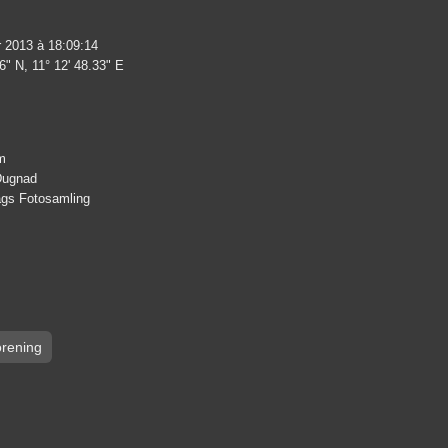
r 2013 à 18:09:14
6" N, 11° 12' 48.33" E
m
 Dugnad
lags Fotosamling
rening