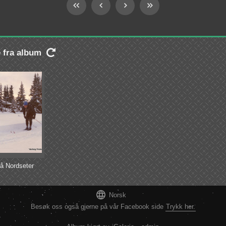
e fra album

 på Nordseter

Norsk
Besøk oss også gjerne på vår Facebook side
Trykk her.