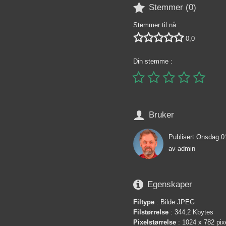

Stemmer (
0
)
Stemmer til nå :





0,0
Din stemme :






Bruker
Publisert
Onsdag 0
av
admin

Egenskaper
Filtype
: Bilde JPEG
Filstørrelse
: 344,2 Kbytes
Pixelstørrelse
: 1024 x 782 pix