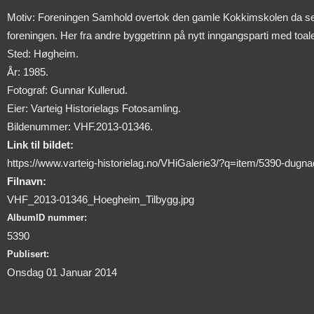
Motiv: Foreningen Samhold overtok den gamle Kokkimskolen da sentr
foreningen. Her fra andre byggetrinn på nytt inngangsparti med toalet
Sted: Høgheim.
År: 1985.
Fotograf: Gunnar Kullerud.
Eier: Varteig Historielags Fotosamling.
Bildenummer: VHF.2013-01346.
Link til bildet:
https://www.varteig-historielag.no/VHiGalerie3/?q=item/5390-dugn
Filnavn:
VHF_2013-01346_Hoegheim_Tilbygg.jpg
AlbumID nummer:
5390
Publisert:
Onsdag 01 Januar 2014