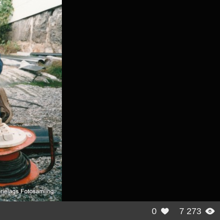
0
7 273

