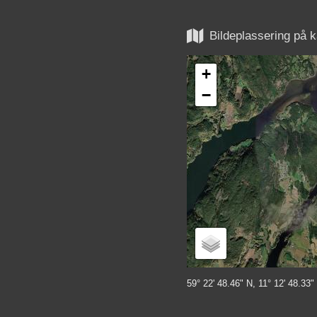

Bildeplassering på k
+
−
59° 22' 48.46" N, 11° 12' 48.33"