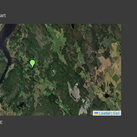
art
Leaflet
|
Esri
 E