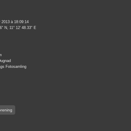
r 2013 à 18:09:14
6" N, 11° 12' 48.33" E
m
 Dugnad
lags Fotosamling
rening