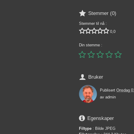

Stemmer (
0
)
Stemmer til nå :





0,0
Din stemme :






Bruker
Publisert
Onsdag 0
av
admin

Egenskaper
Filtype
: Bilde JPEG