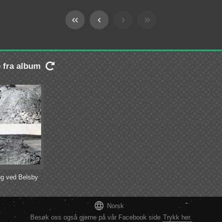
e fra album

g ved Belsby

Norsk
Besøk oss også gjerne på vår Facebook side
Trykk her.