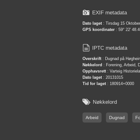

EXIF metadata
Dato laget
: Tirsdag 15 Oktobe
GPS koordinater
: 59° 22' 48.4

IPTC metadata
Overskrift
: Dugnad på Høghei
Nøkkelord
: Forening, Arbeid,
Opphavsrett
: Varteig Historie
Dato laget
: 20131015
Tid for laget
: 180914+0000

Nøkkelord
Arbeid
Dugnad
Fo