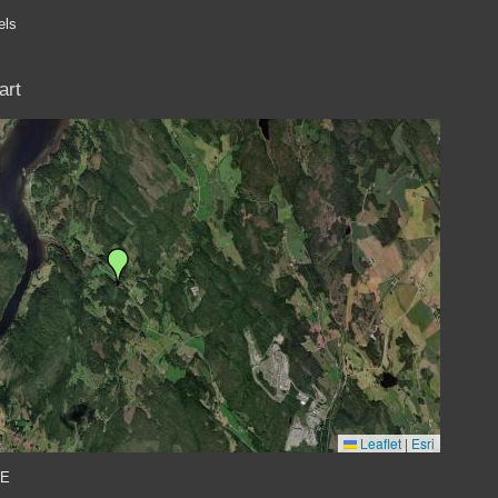
els
art
Leaflet
|
Esri
 E