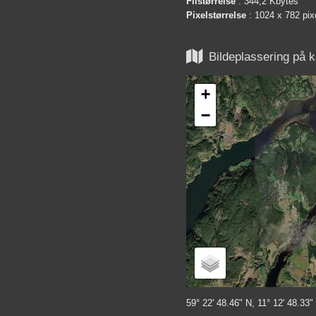
Filstørrelse
: 344,2 Kbytes
Pixelstørrelse
: 1024 x 782 pix

Bildeplassering på k
+
−
59° 22' 48.46" N, 11° 12' 48.33"