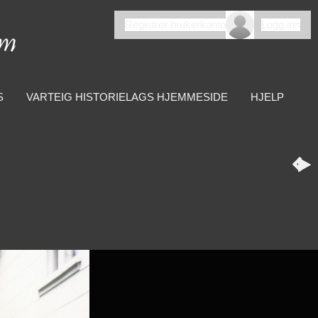
Registrer brukerkonto
Logg inn
S
VARTEIG HISTORIELAGS HJEMMESIDE
HJELP

