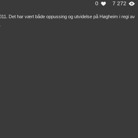
0
7 272


011. Det har vært både oppussing og utvidelse på Høgheim i regi av
.