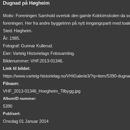
Dugnad på Høgheim
Motiv: Foreningen Samhold overtok den gamle Kokkimskolen da sentr
foreningen. Her fra andre byggetrinn på nytt inngangsparti med toalet
Sted: Høgheim.
År: 1985.
Fotograf: Gunnar Kullerud.
Eier: Varteig Historielags Fotosamling.
Bildenummer: VHF.2013-01346.
Link til bildet:
https://www.varteig-historielag.no/VHiGalerie3/?q=item/5390-dugn
Filnavn:
VHF_2013-01346_Hoegheim_Tilbygg.jpg
AlbumID nummer:
5390
Publisert:
Onsdag 01 Januar 2014