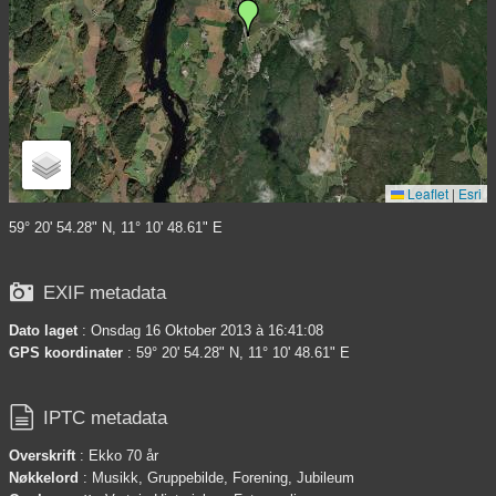
Leaflet
|
Esri
59° 20' 54.28" N, 11° 10' 48.61" E

EXIF metadata
Dato laget
: Onsdag 16 Oktober 2013 à 16:41:08
GPS koordinater
: 59° 20' 54.28" N, 11° 10' 48.61" E

IPTC metadata
Overskrift
: Ekko 70 år
Nøkkelord
: Musikk, Gruppebilde, Forening, Jubileum