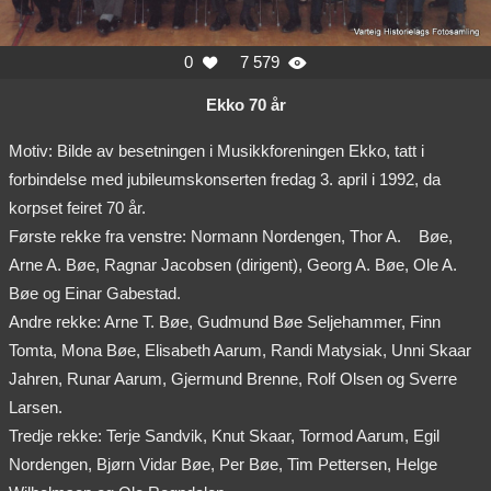
0
7 579


Ekko 70 år
Motiv: Bilde av besetningen i Musikkforeningen Ekko, tatt i
forbindelse med jubileumskonserten fredag 3. april i 1992, da
korpset feiret 70 år.
Første rekke fra venstre: Normann Nordengen, Thor A.
Bøe,
Arne A. Bøe, Ragnar Jacobsen (dirigent), Georg A. Bøe, Ole A.
Bøe og Einar Gabestad.
Andre rekke: Arne T. Bøe, Gudmund Bøe Seljehammer, Finn
Tomta, Mona Bøe, Elisabeth Aarum, Randi Matysiak, Unni Skaar
Jahren, Runar Aarum, Gjermund Brenne, Rolf Olsen og Sverre
Larsen.
Tredje rekke: Terje Sandvik, Knut Skaar, Tormod Aarum, Egil
Nordengen, Bjørn Vidar Bøe, Per Bøe, Tim Pettersen, Helge