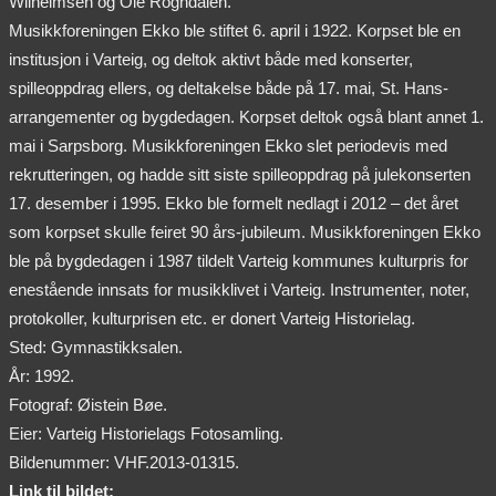
Wilhelmsen og Ole Rogndalen.
Musikkforeningen Ekko ble stiftet 6. april i 1922. Korpset ble en
institusjon i Varteig, og deltok aktivt både med konserter,
spilleoppdrag ellers, og deltakelse både på 17. mai, St. Hans-
arrangementer og bygdedagen. Korpset deltok også blant annet 1.
mai i Sarpsborg. Musikkforeningen Ekko slet periodevis med
rekrutteringen, og hadde sitt siste spilleoppdrag på julekonserten
17. desember i 1995. Ekko ble formelt nedlagt i 2012 – det året
som korpset skulle feiret 90 års-jubileum. Musikkforeningen Ekko
ble på bygdedagen i 1987 tildelt Varteig kommunes kulturpris for
enestående innsats for musikklivet i Varteig. Instrumenter, noter,
protokoller, kulturprisen etc. er donert Varteig Historielag.
Sted: Gymnastikksalen.
År: 1992.
Fotograf: Øistein Bøe.
Eier: Varteig Historielags Fotosamling.
Bildenummer: VHF.2013-01315.
Link til bildet: