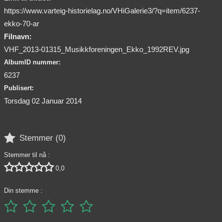
https://www.varteig-historielag.no/VHiGalerie3/?q=item/6237-
ekko-70-ar
Filnavn:
VHF_2013-01315_Musikkforeningen_Ekko_1992REV.jpg
AlbumID nummer:
6237
Publisert:
Torsdag 02 Januar 2014

Stemmer (
0
)
Stemmer til nå :





0,0
Din stemme :




