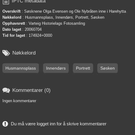

IPTC metadata
Overskrift
: Søsknene Olga Evensen og Ole Nybråten inne i Harehytta
Nøkkelord
: Husmannsplass, Innendørs, Portrett, Søsken
Opphavsrett
: Varteig Historielags Fotosamling
Dato laget
: 20060704
Tid for laget
: 174924+0000

Nøkkelord
Husmannsplass
Innendørs
Portrett
Søsken

Kommentarer (0)
Ingen kommentarer
Du må være logget inn for å skrive kommentarer