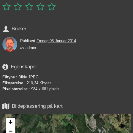






Bruker
Publisert
Fredag 03 Januar 2014
av
admin

Egenskaper
Filtype
: Bilde JPEG
Filstørrelse
: 210,34 Kbytes
Pixelstørrelse
: 984 x 681 pixels

Bildeplassering på kart
+
−