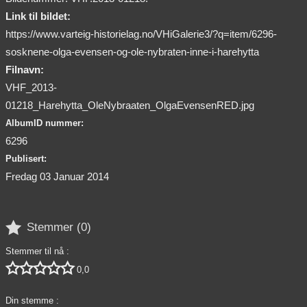
Link til bildet:
https://www.varteig-historielag.no/VHiGalerie3/?q=item/6296-
sosknene-olga-evensen-og-ole-nybraten-inne-i-harehytta
Filnavn:
VHF_2013-
01218_Harehytta_OleNybraaten_OlgaEvensenRED.jpg
AlbumID nummer:
6296
Publisert:
Fredag 03 Januar 2014

Stemmer (
0
)
Stemmer til nå :





0,0
Din stemme :