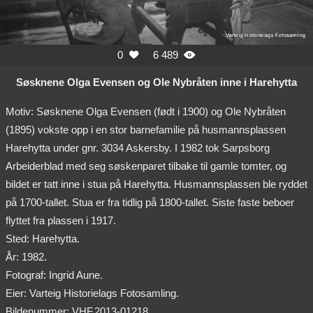
0
6 489


Søsknene Olga Evensen og Ole Nybråten inne i Harehytta
Motiv: Søsknene Olga Evensen (født i 1900) og Ole Nybråten
(1895) vokste opp i en stor barnefamilie på husmannsplassen
Harehytta under gnr. 3034 Askersby. I 1982 tok Sarpsborg
Arbeiderblad med seg søskenparet tilbake til gamle tomter, og
bildet er tatt inne i stua på Harehytta. Husmannsplassen ble ryddet
på 1700-tallet. Stua er fra tidlig på 1800-tallet. Siste faste beboer
flyttet fra plassen i 1917.
Sted: Harehytta.
År: 1982.
Fotograf: Ingrid Aune.
Eier: Varteig Historielags Fotosamling.
Bildenummer: VHF.2013-01218.