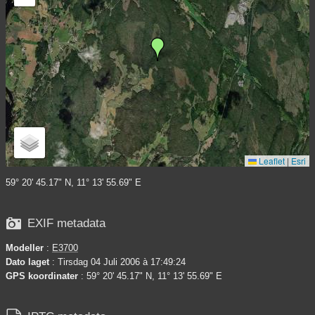
Leaflet
|
Esri
59° 20' 45.17" N, 11° 13' 55.69" E

EXIF metadata
Modeller
:
E3700
Dato laget
: Tirsdag 04 Juli 2006 à 17:49:24
GPS koordinater
: 59° 20' 45.17" N, 11° 13' 55.69" E