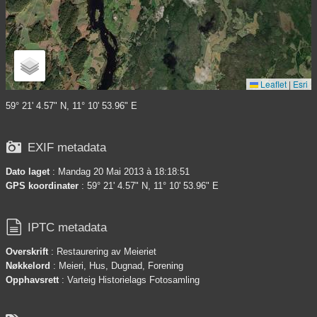
Leaflet
|
Esri
59° 21' 4.57" N, 11° 10' 53.96" E

EXIF metadata
Dato laget
: Mandag 20 Mai 2013 à 18:18:51
GPS koordinater
: 59° 21' 4.57" N, 11° 10' 53.96" E

IPTC metadata
Overskrift
: Restaurering av Meieriet
Nøkkelord
: Meieri, Hus, Dugnad, Forening
Opphavsrett
: Varteig Historielags Fotosamling