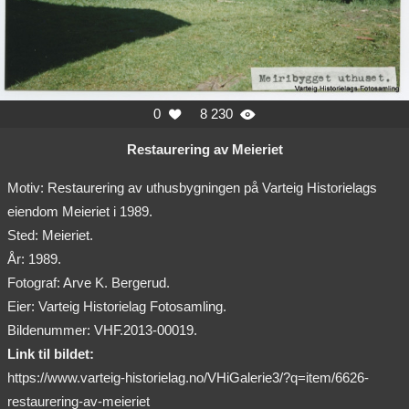
0
8 230


Restaurering av Meieriet
Motiv: Restaurering av uthusbygningen på Varteig Historielags
eiendom Meieriet i 1989.
Sted: Meieriet.
År: 1989.
Fotograf: Arve K. Bergerud.
Eier: Varteig Historielag Fotosamling.
Bildenummer: VHF.2013-00019.
Link til bildet:
https://www.varteig-historielag.no/VHiGalerie3/?q=item/6626-
restaurering-av-meieriet