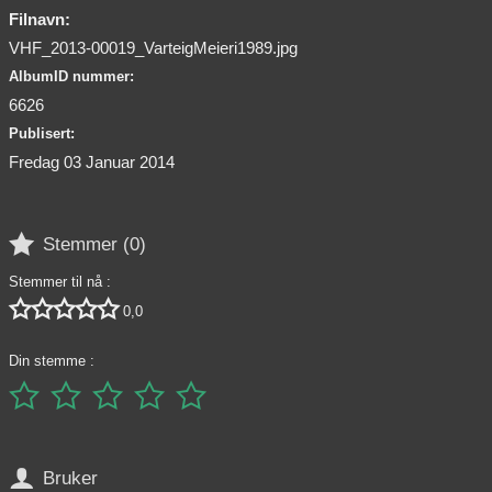
Filnavn:
VHF_2013-00019_VarteigMeieri1989.jpg
AlbumID nummer:
6626
Publisert:
Fredag 03 Januar 2014

Stemmer (
0
)
Stemmer til nå :





0,0
Din stemme :






Bruker