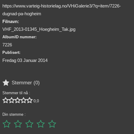
https://www.varteig-historielag.no/VHiGalerie3/?q=item/7226-
dugnad-pa-hogheim
Filnavn:
VHF_2013-01345_Hoegheim_Tak.jpg
AlbumID nummer:
7226
Publisert:
Fredag 03 Januar 2014

Stemmer (
0
)
Stemmer til nå :





0,0
Din stemme :




