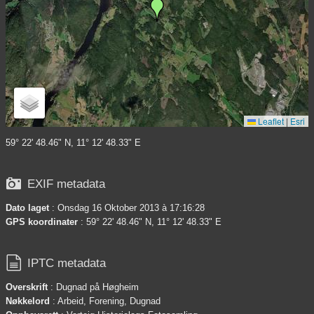
Leaflet
|
Esri
59° 22' 48.46" N, 11° 12' 48.33" E

EXIF metadata
Dato laget
: Onsdag 16 Oktober 2013 à 17:16:28
GPS koordinater
: 59° 22' 48.46" N, 11° 12' 48.33" E

IPTC metadata
Overskrift
: Dugnad på Høgheim
Nøkkelord
: Arbeid, Forening, Dugnad