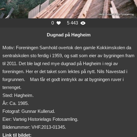
0
5 443


Dugnad på Høgheim
Motiv: Foreningen Samhold overtok den gamle Kokkimskolen da
sentralskolen sto ferdig i 1959, og satt som eier av bygningen fram
til 2011. Det ble lagt ned mye dugnad på Høgheim i regi av
foreningen. Her er det taket som lektes på nytt. Nils Navestad i
forgrunnen.
Man får et godt inntrykk av at bygningen ruver i
terrenget.
Sted: Høgheim.
År: Ca. 1985.
Fotograf: Gunnar Kullerud.
Eier: Varteig Historielags Fotosamling.
Bildenummer: VHF.2013-01345.
Link til bildet: