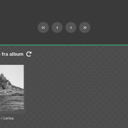
e fra album

 i Lensa.