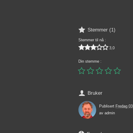

Stemmer (
1
)
Stemmer til nå :





3,0
Din stemme :






Bruker
Publisert
Fredag 03
av
admin