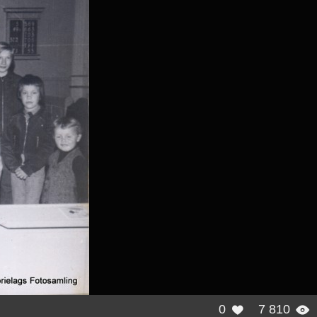
0
7 810

