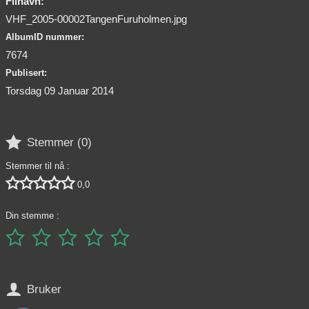
Filnavn:
VHF_2005-00002TangenFuruholmen.jpg
AlbumID nummer:
7674
Publisert:
Torsdag 09 Januar 2014

Stemmer (
0
)
Stemmer til nå :





0,0
Din stemme :






Bruker