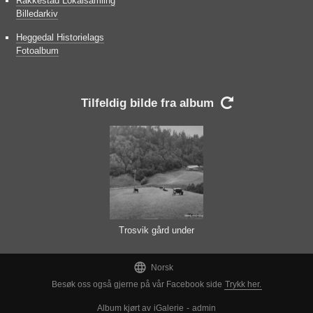
Rakkestad Lokalsamling
Billedarkiv
Heggedal Historielags
Fotoalbum
Tilfeldig bilde fra album

Trosvik gård under
Gryte

Norsk
Besøk oss også gjerne på vår Facebook side
Trykk her.
Album kjørt av
iGalerie
-
admin