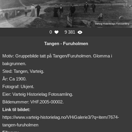
0
9 381


Tangen - Furuholmen
Motiv: Gruppebilde tatt på Tangen/Furuholmen. Glomma i
bakgrunnen.
Sted: Tangen, Varteig.
År: Ca 1900.
Fotograf: Ukjent.
Eier: Varteig Historielag Fotosamling.
Bildenummer: VHF.2005-00002.
Link til bildet:
https://www.varteig-historielag.no/VHiGalerie3/?q=item/7674-
tangen-furuholmen