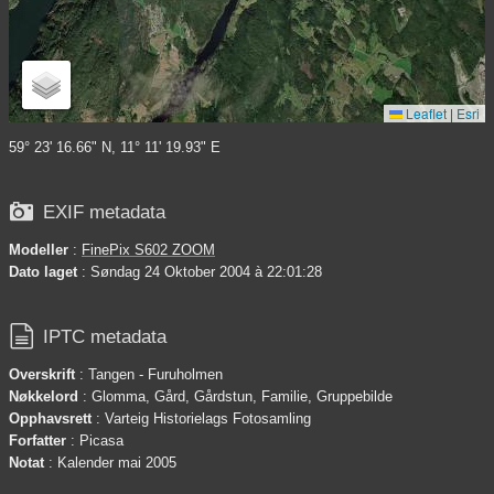
Leaflet
|
Esri
59° 23' 16.66" N, 11° 11' 19.93" E

EXIF metadata
Modeller
:
FinePix S602 ZOOM
Dato laget
: Søndag 24 Oktober 2004 à 22:01:28

IPTC metadata
Overskrift
: Tangen - Furuholmen
Nøkkelord
: Glomma, Gård, Gårdstun, Familie, Gruppebilde
Opphavsrett
: Varteig Historielags Fotosamling
Forfatter
: Picasa
Notat
: Kalender mai 2005