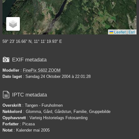
Leaflet
|
Esri
59° 23' 16.66" N, 11° 11' 19.93" E

EXIF metadata
Modeller
:
FinePix S602 ZOOM
Dato laget
: Søndag 24 Oktober 2004 à 22:01:28

IPTC metadata
Overskrift
: Tangen - Furuholmen
Nøkkelord
: Glomma, Gård, Gårdstun, Familie, Gruppebilde
Opphavsrett
: Varteig Historielags Fotosamling
Forfatter
: Picasa
Notat
: Kalender mai 2005