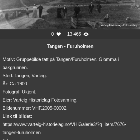
0
13 466


Tangen - Furuholmen
Motiv: Gruppebilde tatt på Tangen/Furuholmen. Glomma i
bakgrunnen.
Sted: Tangen, Varteig.
År: Ca 1900.
Fotograf: Ukjent.
Eier: Varteig Historielag Fotosamling.
Bildenummer: VHF.2005-00002.
Link til bildet:
https://www.varteig-historielag.no/VHiGalerie3/?q=item/7676-
tangen-furuholmen