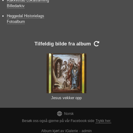
Rakkestad Lokalsamling
Billedarkiv
Heggedal Historielags
Fotoalbum
Tilfeldig bilde fra album

Jesus vekker opp
Lasarus

Norsk
Besøk oss også gjerne på vår Facebook side
Trykk her.
Album kjørt av
iGalerie
-
admin