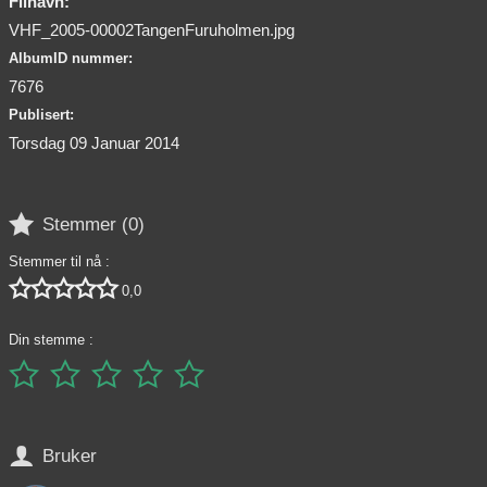
Filnavn:
VHF_2005-00002TangenFuruholmen.jpg
AlbumID nummer:
7676
Publisert:
Torsdag 09 Januar 2014

Stemmer (
0
)
Stemmer til nå :





0,0
Din stemme :






Bruker