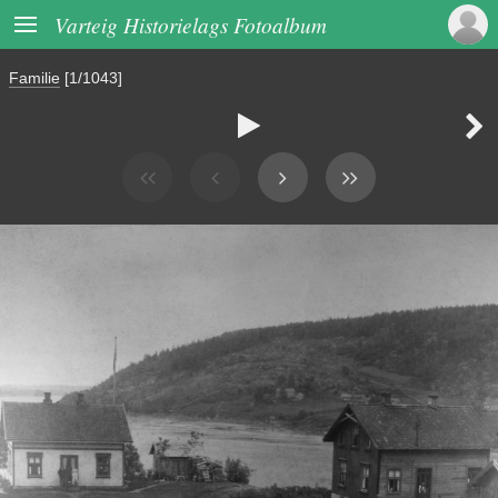

Varteig Historielags Fotoalbum
Familie
[1/1043]

