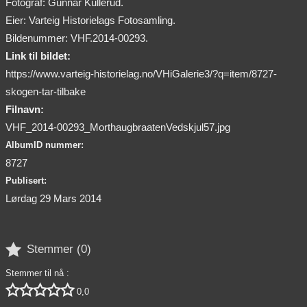
Fotograf: Gunnar Kullerud.
Eier: Varteig Historielags Fotosamling.
Bildenummer: VHF.2014-00293.
Link til bildet:
https://www.varteig-historielag.no/VHiGalerie3/?q=item/8727-
skogen-tar-tilbake
Filnavn:
VHF_2014-00293_MorthaugbraatenVedskjul57.jpg
AlbumID nummer:
8727
Publisert:
Lørdag 29 Mars 2014

Stemmer (
0
)
Stemmer til nå :





0,0