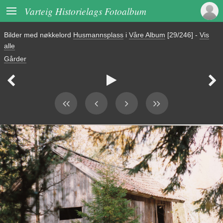

Varteig Historielags Fotoalbum
Bilder med nøkkelord
Husmannsplass
i
Våre Album
[29/246]
-
Vis
alle
Gårder


