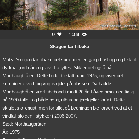
0
7 588


Skogen tar tilbake
Motiv: Skogen tar tilbake det som noen en gang brøt opp og fikk til
dyrkbar jord når en plass fraflyttes. Slik er det også på
Morthaugbråten. Dette bildet ble tatt rundt 1975, og viser det
kombinerte ved- og vognskjulet på plassen. Da hadde
Morthaugbråten vært ubebodd i rundt 20 år. Låven brant ned tidlig
på 1970-tallet, og både bolig, uthus og jordkjeller forfalt. Dette
skjulet sto lengst, men forfallet på bygningen ble forsert ved at et
vindfall slo den i stykker i 2006-2007.
Sted: Morthaugbråten.
År: 1975.