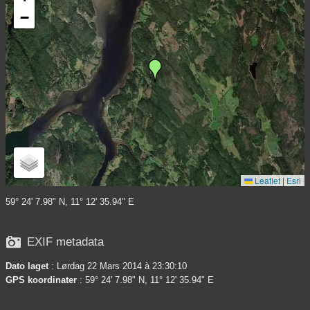
−
Leaflet
|
Esri
59° 24' 7.98" N, 11° 12' 35.94" E

EXIF metadata
Dato laget
: Lørdag 22 Mars 2014 à 23:30:10
GPS koordinater
: 59° 24' 7.98" N, 11° 12' 35.94" E