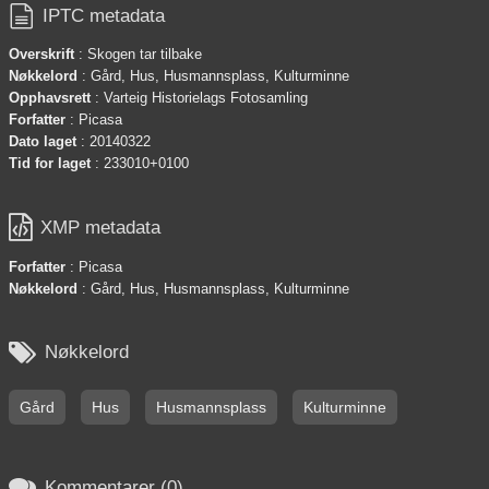

IPTC metadata
Overskrift
: Skogen tar tilbake
Nøkkelord
: Gård, Hus, Husmannsplass, Kulturminne
Opphavsrett
: Varteig Historielags Fotosamling
Forfatter
: Picasa
Dato laget
: 20140322
Tid for laget
: 233010+0100

XMP metadata
Forfatter
: Picasa
Nøkkelord
: Gård, Hus, Husmannsplass, Kulturminne

Nøkkelord
Gård
Hus
Husmannsplass
Kulturminne

Kommentarer (0)