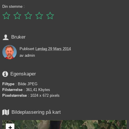
Din stemme :






Bruker
Publisert
Lørdag 29 Mars 2014
av
admin

Egenskaper
Filtype
: Bilde JPEG
Filstørrelse
: 361,41 Kbytes
Pixelstørrelse
: 1024 x 672 pixels

Bildeplassering på kart
+