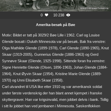
0
10 238


Amerika-besøk på Bøe
Motiv: Bildet er tatt på 3029/2 Bøe Lille i 1962. Carl og Louise
Glende bosatt i Duluth Minnesota var på besøk. Bak fra venstre:
Olga Mathilde Glende (1899-1978), Carl Glende (1890-1965), Knut
Skaar (1919-2005), Gunnerius Glende (1886-1963) og Gerd
Synnøve Skaar (Glende, 1925-1998). Sittende foran fra venstre:
Signe Henriette Glende (Olsen, 1896-1963), Johan Glende (1884-
1964), Knut Øyvin Skaar (1954), Kristine Marie Glende (1889-
1970) og Unni Elisabeth Skaar (1958).
Carl utvandret til USA like etter 1910 og var amerikansk soldat
under første verdenskrig der han blant annet kjempet i franske
skyttergraver. Han var krigsinvalid, men jobbet delvis i bank. Tidlig
i sitt liv jobbet han ved jernbanen i Minnesota. Søskenflokken