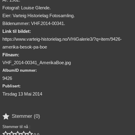
Fotograf: Louise Glende.
Eier: Varteig Historielag Fotosamling.
Bildenummer: VHF.2014-00341.
Link til bildet:
https://www.varteig-historielag.no/VHiGalerie3/?q=item/9426-
amerika-besok-pa-boe
Filnavn:
VHF_2014-00341_AmerikaBoe.jpg
AlbumID nummer:
9426
Publisert:
Tirsdag 13 Mai 2014

Stemmer (
0
)
Stemmer til nå :





0,0