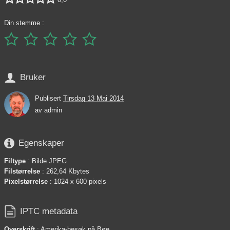
Din stemme :






Bruker
Publisert
Tirsdag 13 Mai 2014
av
admin

Egenskaper
Filtype
: Bilde JPEG
Filstørrelse
: 262,64 Kbytes
Pixelstørrelse
: 1024 x 600 pixels

IPTC metadata
Overskrift
: Amerika-besøk på Bøe