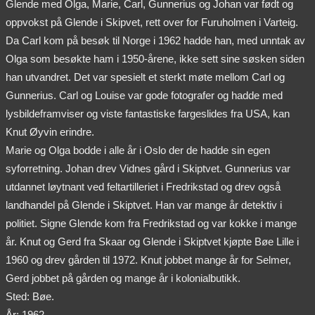
Glende med Olga, Marie, Carl, Gunnerius og Johan var født og
oppvokst på Glende i Skipvet, rett over for Furuholmen i Varteig.
Da Carl kom på besøk til Norge i 1962 hadde han, med unntak av
Olga som besøkte ham i 1950-årene, ikke sett sine søsken siden
han utvandret. Det var spesielt et sterkt møte mellom Carl og
Gunnerius. Carl og Louise var gode fotografer og hadde med
lysbildeframviser og viste fantastiske fargeslides fra USA, kan
Knut Øyvin erindre.
Marie og Olga bodde i alle år i Oslo der de hadde sin egen
syforretning. Johan drev Vidnes gård i Skiptvet. Gunnerius var
utdannet løytnant ved feltartilleriet i Fredrikstad og drev også
landhandel på Glende i Skiptvet. Han var mange år detektiv i
politiet. Signe Glende kom fra Fredrikstad og var kokke i mange
år. Knut og Gerd fra Skaar og Glende i Skiptvet kjøpte Bøe Lille i
1960 og drev gården til 1972. Knut jobbet mange år for Selmer,
Gerd jobbet på gården og mange år i kolonialbutikk.
Sted: Bøe.
År: 1962.