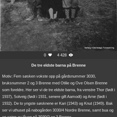
0
4 428


De tre eldste barna på Brenne
Motiv: Fem søsken vokste opp på gårdsnummer 3030,
bruksnummer 2 og 3 Brenne med Otilie og Ove Olsen Brenne
som foreldre. Her ser vi de tre eldste barna, fra venstre Thor (født i
1937), Solveig (født i 1931, senere gift Aamodt) og Arne (født i
1932). De to yngste søsknene er Kari (1943) og Knut (1949). Bak
ser vi uthuset på nabogården 3030/4 Nordre Brenne, samt bua og
en snipp av låven på 3030/2 og 3 Brenne.