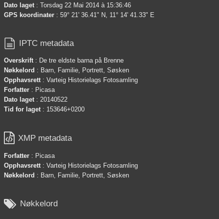
Dato laget
: Torsdag 22 Mai 2014 à 15:36:46
GPS koordinater
: 59° 21' 36.41" N, 11° 14' 41.33" E

IPTC metadata
Overskrift
: De tre eldste barna på Brenne
Nøkkelord
: Barn, Familie, Portrett, Søsken
Opphavsrett
: Varteig Historielags Fotosamling
Forfatter
: Picasa
Dato laget
: 20140522
Tid for laget
: 153646+0200

XMP metadata
Forfatter
: Picasa
Opphavsrett
: Varteig Historielags Fotosamling
Nøkkelord
: Barn, Familie, Portrett, Søsken

Nøkkelord