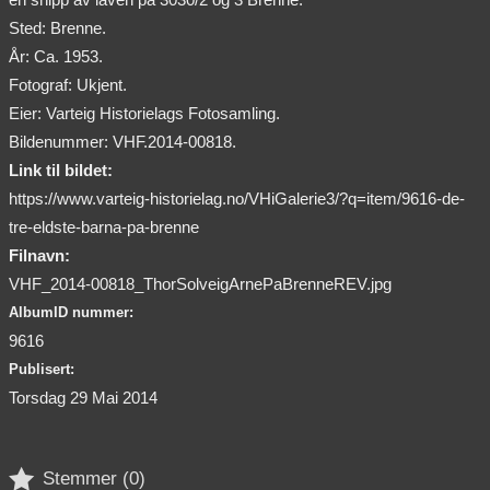
Sted: Brenne.
År: Ca. 1953.
Fotograf: Ukjent.
Eier: Varteig Historielags Fotosamling.
Bildenummer: VHF.2014-00818.
Link til bildet:
https://www.varteig-historielag.no/VHiGalerie3/?q=item/9616-de-
tre-eldste-barna-pa-brenne
Filnavn:
VHF_2014-00818_ThorSolveigArnePaBrenneREV.jpg
AlbumID nummer:
9616
Publisert:
Torsdag 29 Mai 2014

Stemmer (
0
)