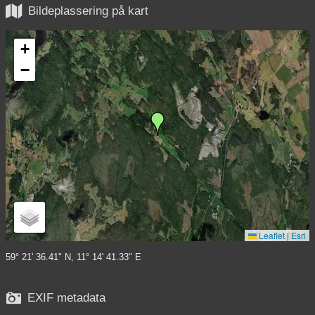

Bildeplassering på kart
+
−
Leaflet
|
Esri
59° 21' 36.41" N, 11° 14' 41.33" E

EXIF metadata