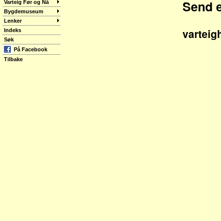
Send e
Varteig Før og Nå
Bygdemuseum
Lenker
varteig
Indeks
Søk
På Facebook
Tilbake