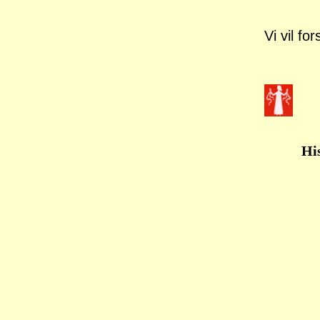
Vi vil fo
His