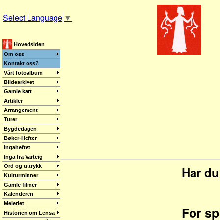
Select Language
▼
Hovedsiden
Om oss
Kontakt oss?
Vårt fotoalbum
Bildearkivet
Gamle kart
Artikler
Arrangement
Turer
Bygdedagen
Bøker-Hefter
Ingaheftet
Inga fra Varteig
Ord og uttrykk
Har du
Kulturminner
Gamle filmer
Kalenderen
Meieriet
For sp
Historien om Lensa