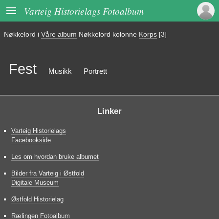

Varteig Historielags Fotoalbum
Nøkkelord i
Våre album
Nøkkelord kolonne
Korps
[3]
Fest
Musikk
Portrett
Linker
Varteig Historielags
Facebookside
Les om hvordan bruke albumet
Bilder fra Varteig i Østfold
Digitale Museum
Østfold Historielag
Rælingen Fotoalbum