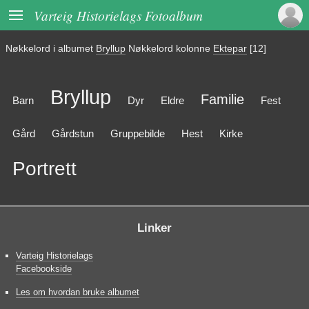

Varteig Historielags Fotoalbum
Nøkkelord i albumet
Bryllup
Nøkkelord kolonne
Ektepar
[12]
Bryllup
Familie
Barn
Dyr
Eldre
Fest
Gård
Gårdstun
Gruppebilde
Hest
Kirke
Portrett
Linker
Varteig Historielags
Facebookside
Les om hvordan bruke albumet