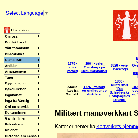
Select Language
▼
Hovedsiden
Om oss
Kontakt oss?
Vårt fotoalbum
Bildearkivet
1
Gamle kart
v
1775 -
1804 - veier
1826 - veier
Ov
Artikler
veier
Ovaskogs på
Ovaskogs
Varteig
kulturminnekart
Arrangement
mo
Turer
1800 -
Bygdedagen
Militærkart
Andre
1776 - Varteig
182
'Det
Bøker-Hefter
kart fra
og omliggende
ove
Schieberske
Østfold:
distrikter
og 
Ingaheftet
Compagnies
District'
Inga fra Varteig
Ord og uttrykk
Militært manøverkkart S
Kulturminner
Gamle filmer
Kalenderen
Kartet er henter fra
Kartverkets hjemm
Meieriet
Historien om Lensa