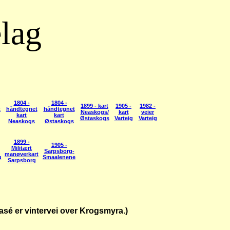
elag
1804 -
1804 -
1899 - kart
1905 -
1982 -
t
håndtegnet
håndtegnet
Neaskogs/
kart
veier
kart
kart
Østaskogs
Varteig
Varteig
Neaskogs
Østaskogs
1899 -
1905 -
Militært
Sarpsborg-
manøverkart
u
Smaalenene
Sarpsborg
rasé er vintervei over Krogsmyra.)