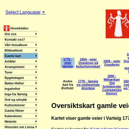
Select Language
▼
Hovedsiden
Om oss
Kontakt oss?
Vårt fotoalbum
Bildearkivet
1
Gamle kart
v
1775 -
1804 - veier
1826 - veier
Ov
Artikler
veier
Ovaskogs på
Ovaskogs
Varteig
kulturminnekart
Arrangement
mo
Turer
1800 -
Bygdedagen
Militærkart
Andre
1776 - Varteig
182
'Det
Bøker-Hefter
kart fra
og omliggende
ove
Schieberske
Østfold:
distrikter
og 
Ingaheftet
Compagnies
District'
Inga fra Varteig
Ord og uttrykk
Oversiktskart gamle veie
Kulturminner
Gamle filmer
Kalenderen
Kartet viser gamle veier i Varteig 1
Meieriet
Historien om Lensa