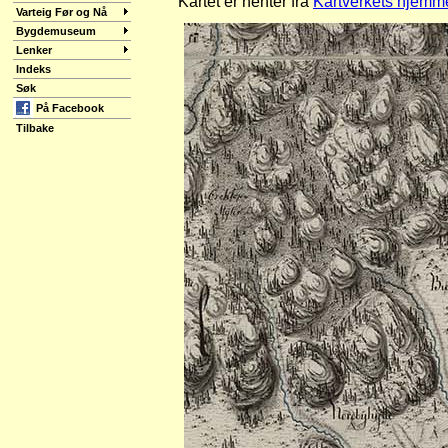
Kartet er henter fra
Kartverkets hjemm
Varteig Før og Nå
Bygdemuseum
Lenker
Indeks
Søk
På Facebook
Tilbake