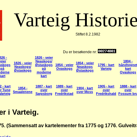
Varteig Histori
Stiftet 8.2.1982
Du er besøkende nr:
826 -
1826 - veier
eier
Neaskogs/
1804 -
1826 - veier
1854 - veier
askogs
Østaskogs
1854 - veier
1795 - kart
håndtegne
Neaskogs/
Neaskogs
på
på
Ovaskogs
Varteig
kart
Østaskogs
Østaskogs
derne
moderne
Ovaskogs
kart
kart
2 - kart
1887 - kart
1889 - kart
1905 - kart
1888 - kart
1854 -
1904 - kart
r Tune
over
over
over
over
Smaalenene
over Moss
Varteig
Sarpsborg
Fredrikstad
Fredrikshald
Fossum br
r i Varteig.
775. (Sammensatt av kartelementer fra 1775 og 1776. Gulveit