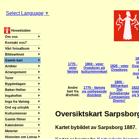
Select Language
▼
Hovedsiden
Om oss
Kontakt oss?
Vårt fotoalbum
Bildearkivet
18
Gamle kart
v
1775 -
1804 - veier
1826 - veier
Ova
Artikler
veier
Ovaskogs på
Ovaskogs
Varteig
kulturminnekart
Arrangement
mod
k
Turer
1800 -
Bygdedagen
Militærkart
Andre
1776 - Varteig
1822
'Det
Bøker-Hefter
kart fra
og omliggende
ove
Schieberske
Østfold:
distrikter
og V
Ingaheftet
Compagnies
District'
Inga fra Varteig
Ord og uttrykk
Oversiktskart Sarpsbor
Kulturminner
Gamle filmer
Kalenderen
Kartet bybildet av Sarpsborg 1887.
Meieriet
Historien om Lensa