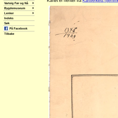
Kartet er henter fra
Kartverkets hjemm
Varteig Før og Nå
Bygdemuseum
Lenker
Indeks
Søk
På Facebook
Tilbake