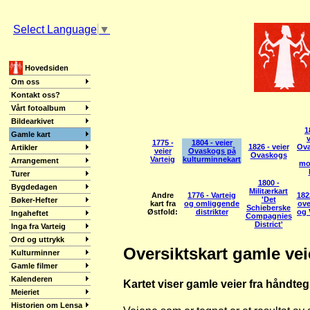
Select Language
▼
Hovedsiden
Om oss
Kontakt oss?
Vårt fotoalbum
Bildearkivet
1
Gamle kart
v
1775 -
1804 - veier
1826 - veier
Ov
Artikler
veier
Ovaskogs på
Ovaskogs
Varteig
kulturminnekart
Arrangement
mo
Turer
1800 -
Bygdedagen
Militærkart
Andre
1776 - Varteig
182
'Det
Bøker-Hefter
kart fra
og omliggende
ove
Schieberske
Østfold:
distrikter
og 
Ingaheftet
Compagnies
District'
Inga fra Varteig
Ord og uttrykk
Oversiktskart gamle vei
Kulturminner
Gamle filmer
Kalenderen
Kartet viser gamle veier fra håndte
Meieriet
Historien om Lensa