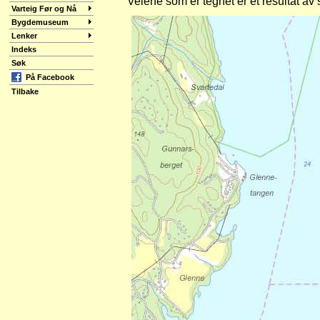
Veiene som er tegnet er et resultat av 
Varteig Før og Nå
Bygdemuseum
Lenker
Indeks
Søk
På Facebook
Tilbake