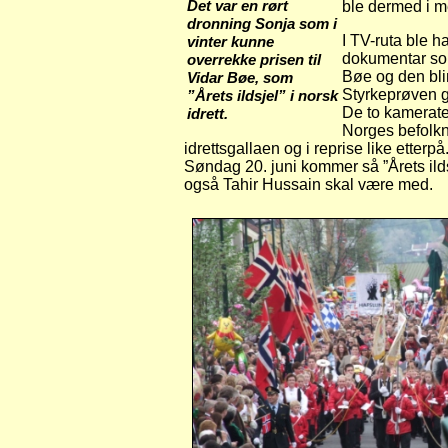
Det var en rørt
ble dermed i m
dronning Sonja som i
I TV-ruta ble h
vinter kunne
dokumentar som
overrekke prisen til
Bøe og den bli
Vidar Bøe, som
Styrkeprøven gj
”Årets ildsjel” i norsk
De to kameraten
idrett.
Norges befolkn
idrettsgallaen og i reprise like etterpå
Søndag 20. juni kommer så ”Årets ilds
også Tahir Hussain skal være med.