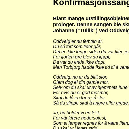
Konfirmasjonssang
Blant mange utstillingsobjekte
prologer. Denne sangen ble skre
Johanne ("Tullik") ved Oddvei
Oddveig er nu femten år.
Du så fort som tider går,
Det er ikke lenge siden du var liten je
For fjorten øre blev du kjøpt,
Da var du enda ikke døpt,
Men Torbjørg hadde ikke tid til å vent
Oddveig, nu er du blitt stor.
Glem dog ei din gamle mor,
Selv om du skal ut av hjemmets lune 
For hvis du er god mot mor,
Skal du få en lønn så stor,
Så du slippe skal å angre eller grede.
Ja, nu holder vi en fest,
For vår kjære hedersgjest,
Som ei lenger regnes for å være liten
Du skal ut i livets strid,