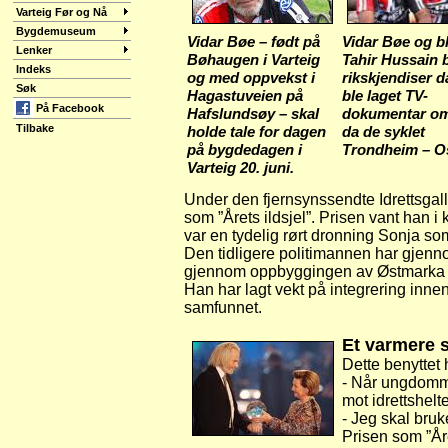
Varteig Før og Nå
Bygdemuseum
Vidar Bøe – født på
Vidar Bøe og b
Lenker
Bøhaugen i Varteig
Tahir Hussain 
Indeks
og med oppvekst i
rikskjendiser d
Søk
Hagastuveien på
ble laget TV-
På Facebook
Hafslundsøy – skal
dokumentar o
Tilbake
holde tale for dagen
da de syklet
på bygdedagen i
Trondheim – O
Varteig 20. juni.
Under den fjernsynssendte Idrettsgal
som ”Årets ildsjel”. Prisen vant han 
var en tydelig rørt dronning Sonja s
Den tidligere politimannen har gjennom 
gjennom oppbyggingen av Østmarka I
Han har lagt vekt på integrering innen
samfunnet.
Et varmere 
Dette benyttet 
- Når ungdomme
mot idrettshelt
- Jeg skal bruk
Prisen som ”Åre