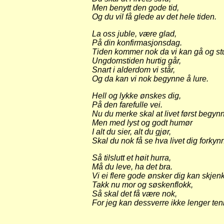
Men benytt den gode tid,
Og du vil få glede av det hele tiden.
La oss juble, være glad,
På din konfirmasjonsdag.
Tiden kommer nok da vi kan gå og st
Ungdomstiden hurtig går,
Snart i alderdom vi står,
Og da kan vi nok begynne å lure.
Hell og lykke ønskes dig,
På den farefulle vei.
Nu du merke skal at livet først begynn
Men med lyst og godt humør
I alt du sier, alt du gjør,
Skal du nok få se hva livet dig forkynn
Så tilslutt et høit hurra,
Må du leve, ha det bra.
Vi ei flere gode ønsker dig kan skjen
Takk nu mor og søskenflokk,
Så skal det få være nok,
For jeg kan dessverre ikke lenger ten