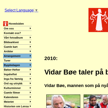
Select Language
▼
Hovedsiden
Om oss
Kontakt oss?
Vårt fotoalbum
Bildearkivet
Gamle kart
Artikler
Arrangement
2010:
Turer
Bygdedagen
Bøker-Hefter
Vidar Bøe taler på
Ingaheftet
Inga fra Varteig
Ord og uttrykk
Vidar Bøe, mannen som på nyåret
Kulturminner
Gamle filmer
Kalenderen
Meieriet
Historien om Lensa