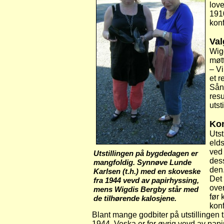
love
1910
konf
Val
Wigd
møtt
– V
et r
Sånn
resu
utst
Kon
Utst
elds
ved 
Utstillingen på bygdedagen er
des
mangfoldig. Synnøve Lunde
den
Karlsen (t.h.) med en skoveske
Det 
fra 1944 vevd av papirhyssing,
over
mens Wigdis Bergby står med
før 
de tilhørende kalosjene.
kon
Blant mange godbiter på utstillingen 
1944. Veska er for øvrig vevd av papi