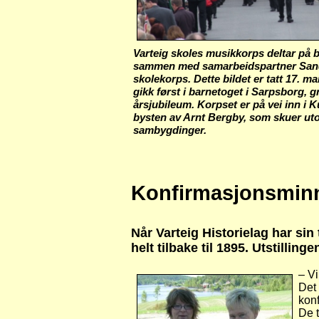
Varteig skoles musikkorps deltar på
sammen med samarbeidspartner Sa
skolekorps. Dette bildet er tatt 17. ma
gikk først i barnetoget i Sarpsborg, gr
årsjubileum. Korpset er på vei inn i K
bysten av Arnt Bergby, som skuer uto
sambygdinger.
Konfirmasjonsminn
Når Varteig Historielag har si
helt tilbake til 1895. Utstilling
– Vi
Det 
konf
De t