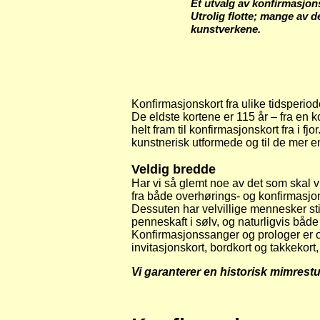
Et utvalg av konfirmasjons
Utrolig flotte; mange av 
kunstverkene.
Konfirm
asjonskort fra ulike tidsperiod
De eldste kortene er 115 år – fra en ko
helt fram til konfirmasjonskort fra i f
kunstnerisk utformede og til de mer enk
Veldig bredde
Har vi så glemt noe av det som skal v
fra både overhørings- og konfirmasj
Dessuten har velvillige mennesker sti
penneskaft i sølv, og naturligvis bå
Konfirmasjonssanger og prologer er o
invitasjonskort, bordkort og takkekort
Vi garanterer en historisk mimrestun