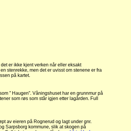
et er ikke kjent verken når eller eksakt
d en stenrekke, men det er uvisst om stenene er fra
assen på kartet.
nt som ” Haugen”. Våningshuset har en grunnmur på
ener som røs som står igjen etter lagården. Full
øpt av eieren på Rognerud og lagt under gnr.
1 og Sarpsborg kommune, slik at skogen på