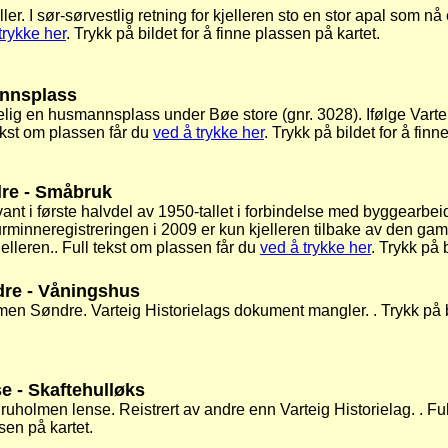
ler. I sør-sørvestlig retning for kjelleren sto en stor apal som nå
trykke her
. Trykk på bildet for å finne plassen på kartet.
annsplass
lig en husmannsplass under Bøe store (gnr. 3028). Ifølge Vartei
tekst om plassen får du
ved å trykke her
. Trykk på bildet for å finn
re - Småbruk
ant i første halvdel av 1950-tallet i forbindelse med byggearb
urminneregistreringen i 2009 er kun kjelleren tilbake av den g
jelleren.. Full tekst om plassen får du
ved å trykke her
. Trykk på 
re - Våningshus
n Søndre. Varteig Historielags dokument mangler. . Trykk på bild
 - Skaftehulløks
uholmen lense. Reistrert av andre enn Varteig Historielag. . Fu
ssen på kartet.