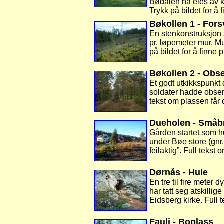
Bødalen nå eies av k
Trykk på bildet for å 
Bøkollen 1 - For
En stenkonstruksjon 
pr. løpemeter mur. Mu
på bildet for å finne 
Bøkollen 2 - Obs
Et godt utkikkspunkt 
soldater hadde obser
tekst om plassen får
Dueholen - Småb
Gården startet som hu
under Bøe store (gnr.
feilaktig”. Full tekst
Dørnås - Hule
En tre til fire mete
har tatt seg atskilli
Eidsberg kirke. Full 
Fauli - Boplass