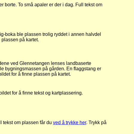
 er borte. To små apaler er der i dag. Full tekst om
g-boka ble plassen trolig ryddet i annen halvdel
e plassen på kartet.
eidene ved Glennetangen lenses landbaserte
amle bygningsmassen på gården. En flaggstang er
bildet for å finne plassen på kartet.
et for å finne tekst og kartplassering.
ll tekst om plassen får du
ved å trykke her
. Trykk på