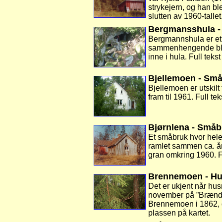
strykejern, og han bl
slutten av 1960-talle
Bergmansshula -
Bergmannshula er et f
sammenhengende blokk
inne i hula. Full tek
Bjellemoen - Sm
Bjellemoen er utskil
fram til 1961. Full t
Bjørnlena - Småb
Et småbruk hvor hele 
ramlet sammen ca. å
gran omkring 1960. F
Brennemoen - H
Det er ukjent når hus
november på ”Brændep
Brennemoen i 1862, d
plassen på kartet.