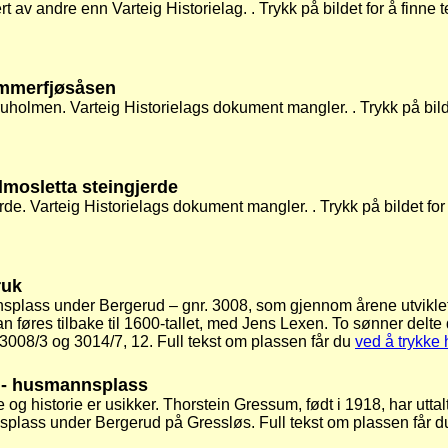
rt av andre enn Varteig Historielag. . Trykk på bildet for å finne 
mmerfjøsåsen
olmen. Varteig Historielags dokument mangler. . Trykk på bildet
mosletta steingjerde
de. Varteig Historielags dokument mangler. . Trykk på bildet for 
ruk
plass under Bergerud – gnr. 3008, som gjennom årene utviklet s
 føres tilbake til 1600-tallet, med Jens Lexen. To sønner del
3008/3 og 3014/7, 12. Full tekst om plassen får du
ved å trykke 
- husmannsplass
og historie er usikker. Thorstein Gressum, født i 1918, har uttal
splass under Bergerud på Gressløs. Full tekst om plassen får 