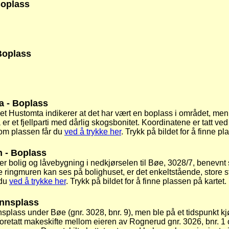
Boplass
Boplass
a - Boplass
t Hustomta indikerer at det har vært en boplass i området, men d
er et fjellparti med dårlig skogsbonitet. Koordinatene er tatt ve
t om plassen får du
ved å trykke her
. Trykk på bildet for å finne pl
 - Boplass
tter bolig og låvebygning i nedkjørselen til Bøe, 3028/7, benev
 ringmuren kan ses på bolighuset, er det enkeltstående, store st
 du
ved å trykke her
. Trykk på bildet for å finne plassen på kartet.
nnsplass
plass under Bøe (gnr. 3028, bnr. 9), men ble på et tidspunkt kj
 foretatt makeskifte mellom eieren av Rognerud gnr. 3026, bnr. 