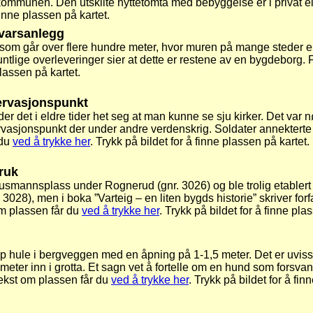
ommunen. Den utskilte hyttetomta med bebyggelse er i privat ei
finne plassen på kartet.
svarsanlegg
som går over flere hundre meter, hvor muren på mange steder er
ntlige overleveringer sier at dette er restene av en bygdeborg. 
plassen på kartet.
ervasjonspunkt
der det i eldre tider het seg at man kunne se sju kirker. Det var 
vasjonspunkt der under andre verdenskrig. Soldater annekterte d
 du
ved å trykke her
. Trykk på bildet for å finne plassen på kartet.
ruk
smannsplass under Rognerud (gnr. 3026) og ble trolig etablert ti
 3028), men i boka ”Varteig – en liten bygds historie” skriver for
 om plassen får du
ved å trykke her
. Trykk på bildet for å finne pla
r dyp hule i bergveggen med en åpning på 1-1,5 meter. Det er uv
ge meter inn i grotta. Et sagn vet å fortelle om en hund som fors
tekst om plassen får du
ved å trykke her
. Trykk på bildet for å fin