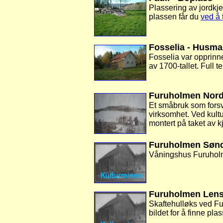
Plassering av jordkjel
plassen får du
ved å 
Fosselia - Husm
Fosselia var opprinne
av 1700-tallet. Full 
Furuholmen Nord
Et småbruk som forsv
virksomhet. Ved kult
montert på taket av k
Furuholmen Sønd
Våningshus Furuholme
Furuholmen Lense
Skaftehulløks ved Fur
bildet for å finne pla