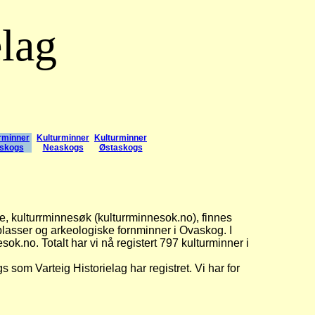
elag
rminner
Kulturminner
Kulturminner
skogs
Neaskogs
Østaskogs
e, kulturrminnesøk (kulturrminnesok.no), finnes
plasser og arkeologiske fornminner i Ovaskog. I
sok.no. Totalt har vi nå registert 797 kulturminner i
som Varteig Historielag har registret. Vi har for