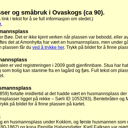
ser og småbruk i Ovaskogs (ca 90).
å link i tekst for å se full informasjon om stedet.)
.
mannsplass
Bøe. Det er ikke kjent verken når plassen var bebodd, eller av
eftes det at Amonhytta har vært en husmannsplass, men under gå
m plassen får du
ved å trykke her
. Trykk på bildet for å finne plas
mannsplass
en er ved registreringen i 2009 godt gjenfinnbare. Stua har hatt 
som trolig kan stamme fra en lagård og fjøs. Full tekst om plas
et.
usmannsplass
859) fortalte imidlertid at det hadde vært en husmannsplass der
nnsplasser ligget på rekke – Sørli ID 1053293), Bentebråten og 
Trykk på bildet for å finne plassen på kartet.
k
ig en husmannsplass under Kokkim, og første husmannen som ne
80-1862) og kona Pernille Halvorsdatter. Kjell Falksen var gjørt