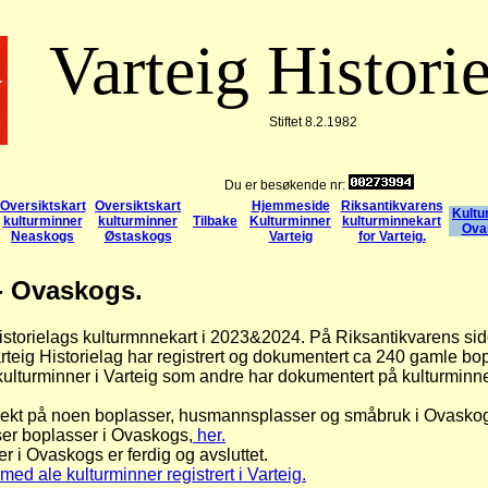
Varteig Histori
Stiftet 8.2.1982
Du er besøkende nr:
Oversiktskart
Oversiktskart
Hjemmeside
Riksantikvarens
Kultu
kulturminner
kulturminner
Tilbake
Kulturminner
kulturminnekart
Ova
Neaskogs
Østaskogs
Varteig
for Varteig.
 - Ovaskogs.
Historielags kulturmnnekart i 2023&2024. På Riksantikvarens sid
arteig Historielag har registrert og dokumentert ca 240 gamle bo
rte kulturminner i Varteig som andre har dokumentert på kulturminne
 vekt på noen boplasser, husmannsplasser og småbruk i Ovaskogs 
iser boplasser i Ovaskogs,
her.
r i Ovaskogs er ferdig og avsluttet.
ed ale kulturminner registrert i Varteig.