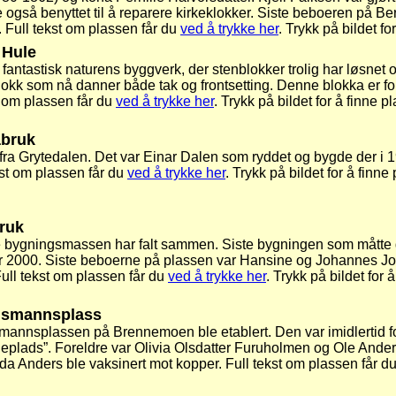
e også benyttet til å reparere kirkeklokker. Siste beboeren på 
t. Full tekst om plassen får du
ved å trykke her
. Trykk på bildet fo
 Hule
antastisk naturens byggverk, der stenblokker trolig har løsnet og
 som nå danner både tak og frontsetting. Denne blokka er formet
st om plassen får du
ved å trykke her
. Trykk på bildet for å finne p
åbruk
t fra Grytedalen. Det var Einar Dalen som ryddet og bygde der i
ekst om plassen får du
ved å trykke her
. Trykk på bildet for å finne
ruk
bygningsmassen har falt sammen. Siste bygningen som måtte gi et
r 2000. Siste beboerne på plassen var Hansine og Johannes Joh
ull tekst om plassen får du
ved å trykke her
. Trykk på bildet for 
usmannsplass
mannsplassen på Brennemoen ble etablert. Den var imidlertid fort
lads”. Foreldre var Olivia Olsdatter Furuholmen og Ole Ander
a Anders ble vaksinert mot kopper. Full tekst om plassen får d