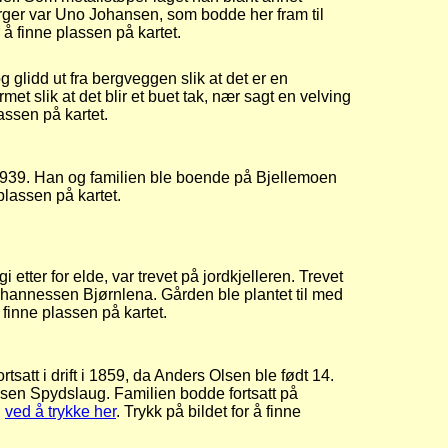
Berger var Uno Johansen, som bodde her fram til
r å finne plassen på kartet.
 glidd ut fra bergveggen slik at det er en
 slik at det blir et buet tak, nær sagt en velving
lassen på kartet.
 1939. Han og familien ble boende på Bjellemoen
 plassen på kartet.
ter for elde, var trevet på jordkjelleren. Trevet
annessen Bjørnlena. Gården ble plantet til med
å finne plassen på kartet.
satt i drift i 1859, da Anders Olsen ble født 14.
sen Spydslaug. Familien bodde fortsatt på
u
ved å trykke her
. Trykk på bildet for å finne