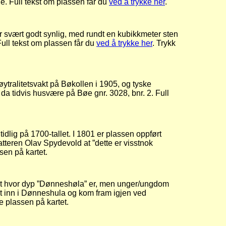
e. Full tekst om plassen får du
ved å trykke her
.
 svært godt synlig, med rundt en kubikkmeter sten
Full tekst om plassen får du
ved å trykke her
. Trykk
nøytralitetsvakt på Bøkollen i 1905, og tyske
a tidvis husvære på Bøe gnr. 3028, bnr. 2. Full
dlig på 1700-tallet. I 1801 er plassen oppført
fatteren Olav Spydevold at ”dette er visstnok
ssen på kartet.
isst hvor dyp ”Dønneshøla” er, men unger/ungdom
vant inn i Dønneshula og kom fram igjen ved
ne plassen på kartet.