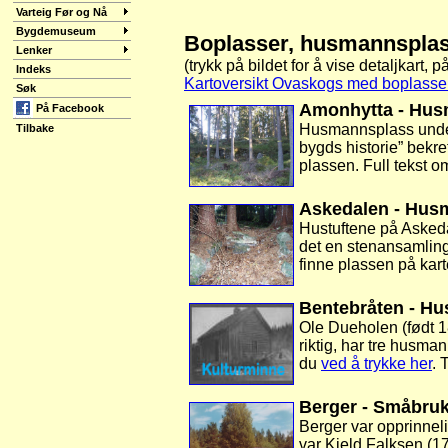
Varteig Før og Nå
Bygdemuseum
Boplasser, husmannsplas
Lenker
(trykk på bildet for å vise detaljkart, p
Indeks
Kartoversikt Ovaskogs med boplasser
Søk
Amonhytta - Hus
På Facebook
Husmannsplass under 
Tilbake
bygds historie” bekr
plassen. Full tekst o
Askedalen - Hus
Hustuftene på Askedal
det en stenansamling 
finne plassen på kart
Bentebråten - H
Ole Dueholen (født 1
riktig, har tre husma
du
ved å trykke her
. 
Berger - Småbru
Berger var opprinnel
var Kjeld Falksen (17