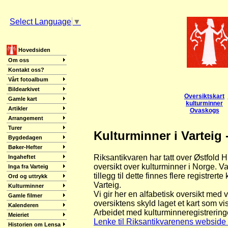
Select Language
▼
Hovedsiden
Om oss
Kontakt oss?
Vårt fotoalbum
Bildearkivet
Oversiktskart
Gamle kart
kulturminner
Artikler
Ovaskogs
Arrangement
Turer
Kulturminner i Varteig
Bygdedagen
Bøker-Hefter
Riksantikvaren har tatt over Østfold 
Ingaheftet
oversikt over kulturminner i Norge. V
Inga fra Varteig
tillegg til dette finnes flere registre
Ord og uttrykk
Varteig.
Kulturminner
Vi gir her en alfabetisk oversikt med
Gamle filmer
oversiktens skyld laget et kart som v
Kalenderen
Arbeidet med kulturminneregistreringe
Meieriet
Lenke til Riksantikvarenens webside m
Historien om Lensa