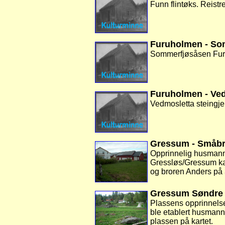
Funn flintøks. Reistre
Furuholmen - So
Sommerfjøsåsen Furuh
Furuholmen - Ved
Vedmosletta steingjer
Gressum - Småb
Opprinnelig husmanns
Gressløs/Gressum kan
og broren Anders på 
Gressum Søndre 
Plassens opprinnelse 
ble etablert husmann
plassen på kartet.