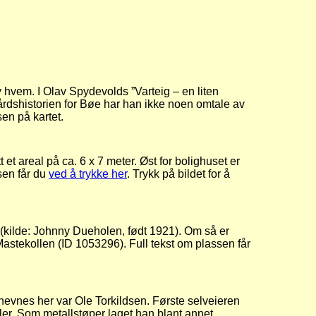
 hvem. I Olav Spydevolds ”Varteig – en liten
rdshistorien for Bøe har han ikke noen omtale av
sen på kartet.
et areal på ca. 6 x 7 meter. Øst for bolighuset er
sen får du
ved å trykke her
. Trykk på bildet for å
 (kilde: Johnny Dueholen, født 1921). Om så er
Mastekollen (ID 1053296). Full tekst om plassen får
vnes her var Ole Torkildsen. Første selveieren
ler. Som metallstøper laget han blant annet